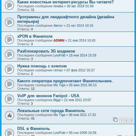
Какие новостные интернет-ресурсы Вы читаете?
Последнее сообщение
ninaba
«
30 авг 2018 01:59
Ответы:
11
Программы для ландшафтного дизайна (дизайна
интерьера)
Последнее сообщение
Alerov
«
21 окт 2014 10:15
Ответы:
4
xPON в Фаниполе
Последнее сообщение
ADMIN
«
21 янв 2014 10:43
Ответы:
3
Разблокировать 3G модемов
Последнее сообщение
LeoPold
«
18 янв 2014 15:29
Ответы:
3
Нужна помощь с компом
Последнее сообщение
remax
«
07 фев 2012 16:27
Ответы:
2
Какого оператора предпочитают Фанипольчане.
Последнее сообщение
Ms Tiga
«
26 июн 2011 00:13
Ответы:
12
VoIP для звонков Fanipol - USA
Последнее сообщение
Biggi
«
21 янв 2011 23:07
Ответы:
3
Локальные сети города Фаниполь
Последнее сообщение
Ms Tiga
«
08 янв 2011 17:20
Ответы:
41
1
2
3
DSL в Фаниполь
Последнее сообщение
LeoPold
«
05 сен 2009 19:28