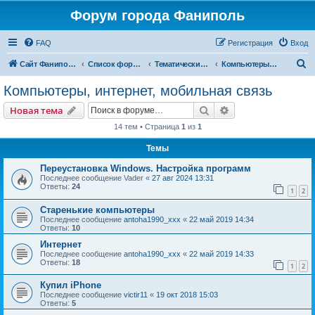
Форум города Фаниполь
FAQ
Регистрация
Вход
П
Сайт Фаниполь OnLine
Список форумов
Тематические разделы
Компьютеры, интернет, мобильная связь
о
Компьютеры, интернет, мобильная связь
и
Поиск
Расширенный пои
Новая тема
с
14 тем • Страница
1
из
1
к
Темы
Переустановка Windows. Настройка программ
Последнее сообщение
Vader
«
27 авг 2024 13:31
Ответы:
24
1
2
Старенькие компьютеры
Последнее сообщение
antoha1990_xxx
«
22 май 2019 14:34
Ответы:
10
Интернет
Последнее сообщение
antoha1990_xxx
«
22 май 2019 14:33
Ответы:
18
1
2
Купил iPhone
Последнее сообщение
victir11
«
19 окт 2018 15:03
Ответы:
5