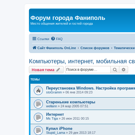
Форум города Фаниполь
Место общения жителей и гостей города
Ссылки
FAQ
Сайт Фаниполь OnLine
Список форумов
Тематически
Компьютеры, интернет, мобильная св
Поиск
Рас
Новая тема
ТЕМЫ
Переустановка Windows. Настройка програм
stoGramm
»
06 янв 2014 09:23
Старенькие компьютеры
wellann
»
24 мар 2005 07:51
Интернет
Ms Tiga
»
26 июн 2011 00:15
Купил iPhone
Stupid_Lama
»
29 дек 2013 18:17