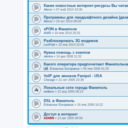
Какие новостные интернет-ресурсы Вы чита
Alerov
»
07 май 2014 23:36
Программы для ландшафтного дизайна (диза
Alerov
»
19 окт 2014 09:59
xPON в Фаниполе
ANRI
»
10 янв 2014 20:31
Разблокировать 3G модемов
LeoPold
»
15 янв 2014 22:05
Нужна помощь с компом
olenka
»
14 дек 2008 11:32
Какого оператора предпочитают Фанипольча
Erinaceus Europaeus
»
05 янв 2006 01:25
VoIP для звонков Fanipol - USA
Chicago
»
21 окт 2005 23:39
Локальные сети города Фаниполь
wellann
»
22 апр 2005 08:23
DSL в Фаниполь
Erinaceus Europaeus
»
16 янв 2006 16:22
Доступ в интернет
ADMIN
»
13 авг 2005 08:58