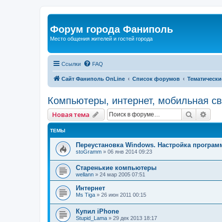
Форум города Фаниполь
Место общения жителей и гостей города
Ссылки
FAQ
Сайт Фаниполь OnLine
Список форумов
Тематически
Компьютеры, интернет, мобильная св
Поиск
Рас
Новая тема
ТЕМЫ
Переустановка Windows. Настройка програм
stoGramm
»
06 янв 2014 09:23
Старенькие компьютеры
wellann
»
24 мар 2005 07:51
Интернет
Ms Tiga
»
26 июн 2011 00:15
Купил iPhone
Stupid_Lama
»
29 дек 2013 18:17