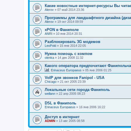
Какие новостные интернет-ресурсы Вы чита
Alerov
»
07 май 2014 23:36
Программы для ландшафтного дизайна (диза
Alerov
»
19 окт 2014 09:59
xPON в Фаниполе
ANRI
»
10 янв 2014 20:31
Разблокировать 3G модемов
LeoPold
»
15 янв 2014 22:05
Нужна помощь с компом
olenka
»
14 дек 2008 11:32
Какого оператора предпочитают Фанипольча
Erinaceus Europaeus
»
05 янв 2006 01:25
VoIP для звонков Fanipol - USA
Chicago
»
21 окт 2005 23:39
Локальные сети города Фаниполь
wellann
»
22 апр 2005 08:23
DSL в Фаниполь
Erinaceus Europaeus
»
16 янв 2006 16:22
Доступ в интернет
ADMIN
»
13 авг 2005 08:58