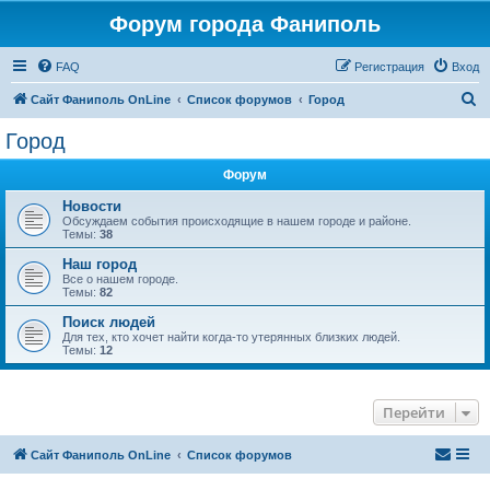
Форум города Фаниполь
FAQ
Регистрация
Вход
П
Сайт Фаниполь OnLine
Список форумов
Город
о
Город
и
Форум
с
к
Новости
Обсуждаем события происходящие в нашем городе и районе.
Темы:
38
Наш город
Все о нашем городе.
Темы:
82
Поиск людей
Для тех, кто хочет найти когда-то утерянных близких людей.
Темы:
12
Перейти
Сайт Фаниполь OnLine
Список форумов