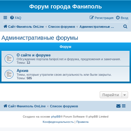
Форум города Фаниполь
FAQ
Регистрация
Вход
П
Сайт Фаниполь OnLine
Список форумов
Административные форумы
о
Административные форумы
и
Форум
с
к
О сайте и форуме
Обсуждение портала fanipol.net и форума, предложения и замечания.
Темы:
12
Архив
Темы, которые утратили свою актуальность или были закрыты.
Темы:
585
Перейти
Сайт Фаниполь OnLine
Список форумов
Создано на основе
phpBB
® Forum Software © phpBB Limited
Конфиденциальность
|
Правила