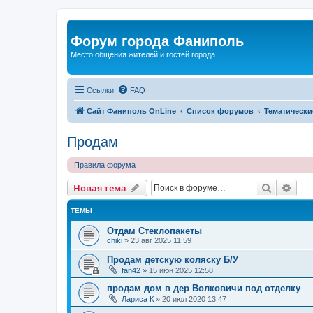
Форум города Фаниполь
Место общения жителей и гостей города
Ссылки
FAQ
Сайт Фаниполь OnLine
Список форумов
Тематически
Продам
Правила форума
Поиск
Рас
Новая тема
ТЕМЫ
Отдам Стеклопакеты
chiki
»
23 авг 2025 11:59
Продам детскую коляску Б/У
fan42
»
15 июн 2025 12:58
продам дом в дер Волковичи под отделку
Лариса К
»
20 июл 2020 13:47