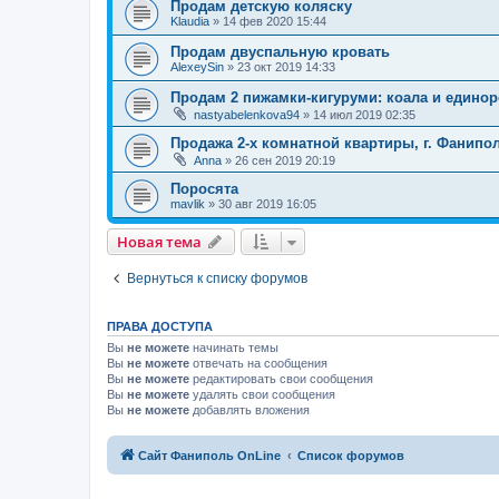
Продам детскую коляску
Klaudia
»
14 фев 2020 15:44
Продам двуспальную кровать
AlexeySin
»
23 окт 2019 14:33
Продам 2 пижамки-кигуруми: коала и едино
nastyabelenkova94
»
14 июл 2019 02:35
Продажа 2-х комнатной квартиры, г. Фанипо
Anna
»
26 сен 2019 20:19
Поросята
mavlik
»
30 авг 2019 16:05
Новая тема
Вернуться к списку форумов
ПРАВА ДОСТУПА
Вы
не можете
начинать темы
Вы
не можете
отвечать на сообщения
Вы
не можете
редактировать свои сообщения
Вы
не можете
удалять свои сообщения
Вы
не можете
добавлять вложения
Сайт Фаниполь OnLine
Список форумов