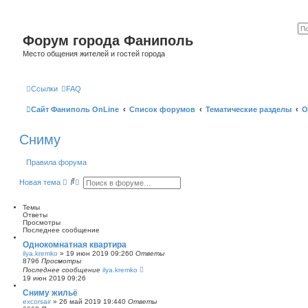
Форум города Фаниполь
Место общения жителей и гостей города
Ссылки
FAQ
Сайт Фаниполь OnLine
Список форумов
Тематические разделы
О
Сниму
Правила форума
П
Р
Новая тема
о
а
и
с
с
ш
Темы
к
и
Ответы
р
Просмотры
е
Последнее сообщение
н
Однокомнатная квартира
н
ilya.kremko
»
19 июн 2019 09:26
0
Ответы
ы
8796
Просмотры
й
Последнее сообщение
ilya.kremko
п
19 июн 2019 09:26
о
и
Сниму жильё
с
excorsair
»
26 май 2019 19:44
0
Ответы
к