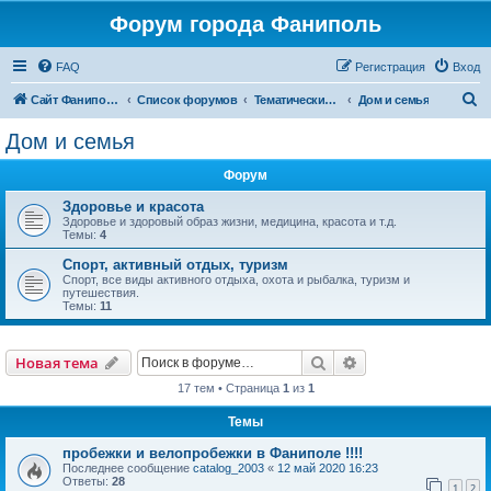
Форум города Фаниполь
FAQ
Регистрация
Вход
П
Сайт Фаниполь OnLine
Список форумов
Тематические разделы
Дом и семья
о
Дом и семья
и
Форум
с
к
Здоровье и красота
Здоровье и здоровый образ жизни, медицина, красота и т.д.
Темы:
4
Спорт, активный отдых, туризм
Спорт, все виды активного отдыха, охота и рыбалка, туризм и
путешествия.
Темы:
11
Поиск
Расширенный пои
Новая тема
17 тем • Страница
1
из
1
Темы
пробежки и велопробежки в Фаниполе !!!!
Последнее сообщение
catalog_2003
«
12 май 2020 16:23
Ответы:
28
1
2