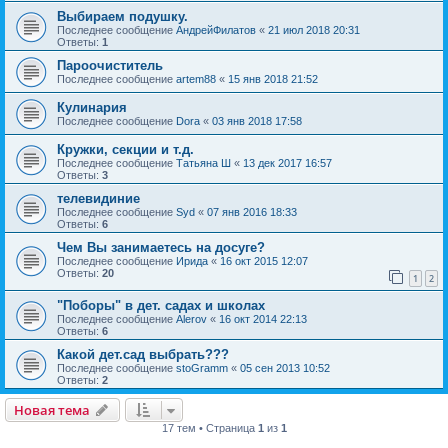
Выбираем подушку.
Последнее сообщение
АндрейФилатов
«
21 июл 2018 20:31
Ответы:
1
Пароочиститель
Последнее сообщение
artem88
«
15 янв 2018 21:52
Кулинария
Последнее сообщение
Dora
«
03 янв 2018 17:58
Кружки, секции и т.д.
Последнее сообщение
Татьяна Ш
«
13 дек 2017 16:57
Ответы:
3
телевидиние
Последнее сообщение
Syd
«
07 янв 2016 18:33
Ответы:
6
Чем Вы занимаетесь на досуге?
Последнее сообщение
Ирида
«
16 окт 2015 12:07
Ответы:
20
1
2
"Поборы" в дет. садах и школах
Последнее сообщение
Alerov
«
16 окт 2014 22:13
Ответы:
6
Какой дет.сад выбрать???
Последнее сообщение
stoGramm
«
05 сен 2013 10:52
Ответы:
2
Новая тема
17 тем • Страница
1
из
1