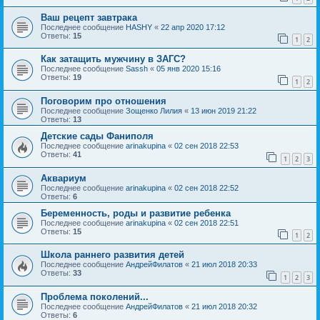
Ваш рецепт завтрака
Последнее сообщение
HASHY
«
22 апр 2020 17:12
Ответы:
15
1
2
Как затащить мужчину в ЗАГС?
Последнее сообщение
Sassh
«
05 янв 2020 15:16
Ответы:
19
1
2
Поговорим про отношения
Последнее сообщение
Зощенко Лилия
«
13 июн 2019 21:22
Ответы:
13
Детские сады Фаниполя
Последнее сообщение
arinakupina
«
02 сен 2018 22:53
Ответы:
41
1
2
3
Аквариум
Последнее сообщение
arinakupina
«
02 сен 2018 22:52
Ответы:
6
Беременность, роды и развитие ребенка
Последнее сообщение
arinakupina
«
02 сен 2018 22:51
Ответы:
15
1
2
Школа раннего развития детей
Последнее сообщение
АндрейФилатов
«
21 июл 2018 20:33
Ответы:
33
1
2
3
Проблема поколений...
Последнее сообщение
АндрейФилатов
«
21 июл 2018 20:32
Ответы:
6