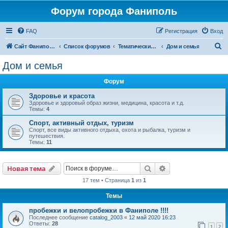
Форум города Фаниполь
FAQ
Регистрация
Вход
П
Сайт Фаниполь OnLine
Список форумов
Тематические разделы
Дом и семья
о
Дом и семья
и
Форум
с
к
Здоровье и красота
Здоровье и здоровый образ жизни, медицина, красота и т.д.
Темы:
4
Спорт, активный отдых, туризм
Спорт, все виды активного отдыха, охота и рыбалка, туризм и
путешествия.
Темы:
11
Поиск
Расширенный пои
Новая тема
17 тем • Страница
1
из
1
Темы
пробежки и велопробежки в Фаниполе !!!!
Последнее сообщение
catalog_2003
«
12 май 2020 16:23
Ответы:
28
1
2