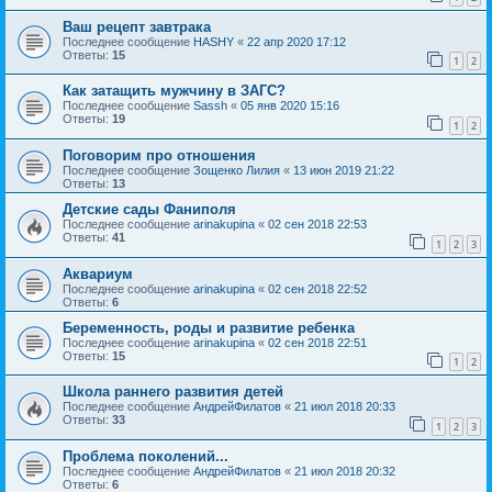
Ваш рецепт завтрака
Последнее сообщение
HASHY
«
22 апр 2020 17:12
Ответы:
15
1
2
Как затащить мужчину в ЗАГС?
Последнее сообщение
Sassh
«
05 янв 2020 15:16
Ответы:
19
1
2
Поговорим про отношения
Последнее сообщение
Зощенко Лилия
«
13 июн 2019 21:22
Ответы:
13
Детские сады Фаниполя
Последнее сообщение
arinakupina
«
02 сен 2018 22:53
Ответы:
41
1
2
3
Аквариум
Последнее сообщение
arinakupina
«
02 сен 2018 22:52
Ответы:
6
Беременность, роды и развитие ребенка
Последнее сообщение
arinakupina
«
02 сен 2018 22:51
Ответы:
15
1
2
Школа раннего развития детей
Последнее сообщение
АндрейФилатов
«
21 июл 2018 20:33
Ответы:
33
1
2
3
Проблема поколений...
Последнее сообщение
АндрейФилатов
«
21 июл 2018 20:32
Ответы:
6