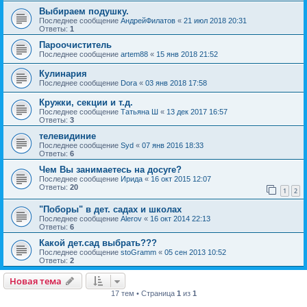
Выбираем подушку.
Последнее сообщение
АндрейФилатов
«
21 июл 2018 20:31
Ответы:
1
Пароочиститель
Последнее сообщение
artem88
«
15 янв 2018 21:52
Кулинария
Последнее сообщение
Dora
«
03 янв 2018 17:58
Кружки, секции и т.д.
Последнее сообщение
Татьяна Ш
«
13 дек 2017 16:57
Ответы:
3
телевидиние
Последнее сообщение
Syd
«
07 янв 2016 18:33
Ответы:
6
Чем Вы занимаетесь на досуге?
Последнее сообщение
Ирида
«
16 окт 2015 12:07
Ответы:
20
1
2
"Поборы" в дет. садах и школах
Последнее сообщение
Alerov
«
16 окт 2014 22:13
Ответы:
6
Какой дет.сад выбрать???
Последнее сообщение
stoGramm
«
05 сен 2013 10:52
Ответы:
2
Новая тема
17 тем • Страница
1
из
1