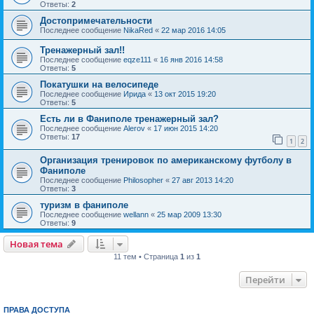
Ответы:
2
Достопримечательности
Последнее сообщение
NikaRed
«
22 мар 2016 14:05
Тренажерный зал!!
Последнее сообщение
eqze111
«
16 янв 2016 14:58
Ответы:
5
Покатушки на велосипеде
Последнее сообщение
Ирида
«
13 окт 2015 19:20
Ответы:
5
Есть ли в Фаниполе тренажерный зал?
Последнее сообщение
Alerov
«
17 июн 2015 14:20
Ответы:
17
1
2
Организация тренировок по американскому футболу в
Фаниполе
Последнее сообщение
Philosopher
«
27 авг 2013 14:20
Ответы:
3
туризм в фаниполе
Последнее сообщение
wellann
«
25 мар 2009 13:30
Ответы:
9
Новая тема
11 тем • Страница
1
из
1
Перейти
ПРАВА ДОСТУПА