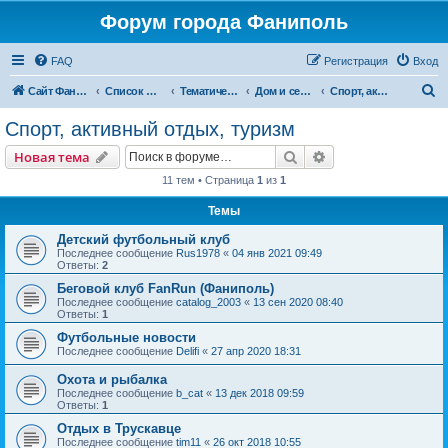
Форум города Фаниполь
FAQ
Регистрация
Вход
П
Сайт Фаниполь OnLine
Список форумов
Тематические разделы
Дом и семья
Спорт, активный отдых, туризм
о
Спорт, активный отдых, туризм
и
Поиск
Расширенный пои
Новая тема
с
11 тем • Страница
1
из
1
к
Темы
Детский футбольный клуб
Последнее сообщение
Rus1978
«
04 янв 2021 09:49
Ответы:
2
Беговой клуб FanRun (Фаниполь)
Последнее сообщение
catalog_2003
«
13 сен 2020 08:40
Ответы:
1
Футбольные новости
Последнее сообщение
Delifi
«
27 апр 2020 18:31
Охота и рыбалка
Последнее сообщение
b_cat
«
13 дек 2018 09:59
Ответы:
1
Oтдых в Трускавце
Последнее сообщение
tim11
«
26 окт 2018 10:55