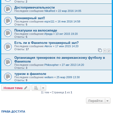
Ответы:
2
Достопримечательности
Последнее сообщение
NikaRed
«
22 мар 2016 14:05
Тренажерный зал!!
Последнее сообщение
eqze111
«
16 янв 2016 14:58
Ответы:
5
Покатушки на велосипеде
Последнее сообщение
Ирида
«
13 окт 2015 19:20
Ответы:
5
Есть ли в Фаниполе тренажерный зал?
Последнее сообщение
Alerov
«
17 июн 2015 14:20
Ответы:
17
1
2
Организация тренировок по американскому футболу в
Фаниполе
Последнее сообщение
Philosopher
«
27 авг 2013 14:20
Ответы:
3
туризм в фаниполе
Последнее сообщение
wellann
«
25 мар 2009 13:30
Ответы:
9
Новая тема
11 тем • Страница
1
из
1
Перейти
ПРАВА ДОСТУПА