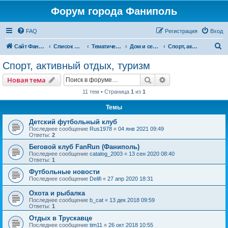
Форум города Фаниполь
FAQ
Регистрация
Вход
П
Сайт Фаниполь OnLine
Список форумов
Тематические разделы
Дом и семья
Спорт, активный отдых, туризм
о
Спорт, активный отдых, туризм
и
Поиск
Расширенный пои
Новая тема
с
11 тем • Страница
1
из
1
к
Темы
Детский футбольный клуб
Последнее сообщение
Rus1978
«
04 янв 2021 09:49
Ответы:
2
Беговой клуб FanRun (Фаниполь)
Последнее сообщение
catalog_2003
«
13 сен 2020 08:40
Ответы:
1
Футбольные новости
Последнее сообщение
Delifi
«
27 апр 2020 18:31
Охота и рыбалка
Последнее сообщение
b_cat
«
13 дек 2018 09:59
Ответы:
1
Oтдых в Трускавце
Последнее сообщение
tim11
«
26 окт 2018 10:55