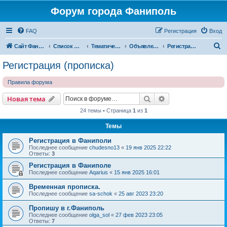
Форум города Фаниполь
FAQ
Регистрация
Вход
П
Сайт Фаниполь OnLine
Список форумов
Тематические разделы
Объявления
Регистрация (прописка)
о
Регистрация (прописка)
и
Правила форума
с
к
Поиск
Расширенный пои
Новая тема
24 темы • Страница
1
из
1
Темы
Регистрация в Фаниполи
Последнее сообщение
chudesno13
«
19 янв 2025 22:22
Ответы:
3
Регистрация в Фаниполе
Последнее сообщение
Aqarius
«
15 янв 2025 16:01
Временная прописка.
Последнее сообщение
sa-schok
«
25 авг 2023 23:20
Пропишу в г.Фаниполь
Последнее сообщение
olga_sol
«
27 фев 2023 23:05
Ответы:
7