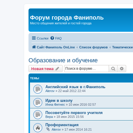
Форум города Фаниполь
Место общения жителей и гостей города
Ссылки
FAQ
Сайт Фаниполь OnLine
Список форумов
Тематически
Образование и обучение
Поиск
Рас
Новая тема
ТЕМЫ
Английский язык в г.Фаниполь
Alerov
»
22 май 2012 22:44
Идем в школу
Инна Фитнес
»
10 июн 2016 02:57
Посоветуйте первого учителя
Вера
»
18 июн 2015 15:56
Профориентация
Alerov
»
17 июн 2014 16:21