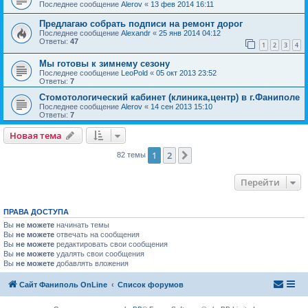
Последнее сообщение
Alerov
«
13 фев 2014 16:11
Предлагаю собрать подписи на ремонт дорог
Последнее сообщение
Alexandr
«
25 янв 2014 04:12
Ответы:
47
1
2
3
4
Мы готовы к зимнему сезону
Последнее сообщение
LeoPold
«
05 окт 2013 23:52
Ответы:
7
Стомотологический кабинет (клиника,центр) в г.Фаниполе
Последнее сообщение
Alerov
«
14 сен 2013 15:10
Ответы:
7
Новая тема
1
2
След.
82 темы
Перейти
ПРАВА ДОСТУПА
Вы
не можете
начинать темы
Вы
не можете
отвечать на сообщения
Вы
не можете
редактировать свои сообщения
Вы
не можете
удалять свои сообщения
Вы
не можете
добавлять вложения
Сайт Фаниполь OnLine
Список форумов