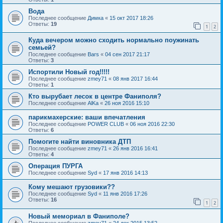
Вода
Последнее сообщение
Димка
«
15 окт 2017 18:26
Ответы:
19
1
2
Куда вечером можно сходить нормально поужинать
семьей?
Последнее сообщение
Bars
«
04 сен 2017 21:17
Ответы:
3
Испортили Новый год!!!!!
Последнее сообщение
zmey71
«
08 янв 2017 16:44
Ответы:
1
Кто вырубает лесок в центре Фаниполя?
Последнее сообщение
AlKa
«
26 ноя 2016 15:10
парикмахерские: ваши впечатления
Последнее сообщение
POWER CLUB
«
06 ноя 2016 22:30
Ответы:
6
Помогите найти виновника ДТП
Последнее сообщение
zmey71
«
26 янв 2016 16:41
Ответы:
4
Операция ПУРГА
Последнее сообщение
Syd
«
17 янв 2016 14:13
Кому мешают грузовики??
Последнее сообщение
Syd
«
11 янв 2016 17:26
Ответы:
16
1
2
Новый мемориал в Фаниполе?