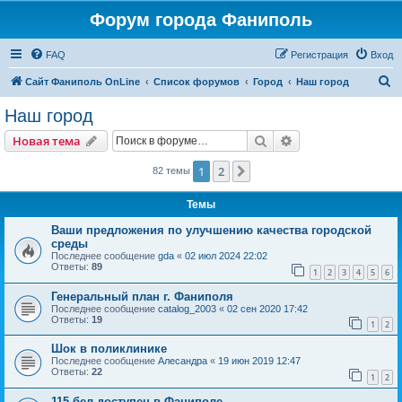
Форум города Фаниполь
FAQ
Регистрация
Вход
П
Сайт Фаниполь OnLine
Список форумов
Город
Наш город
о
Наш город
и
Поиск
Расширенный пои
Новая тема
с
к
1
2
След.
82 темы
Темы
Ваши предложения по улучшению качества городской
среды
Последнее сообщение
gda
«
02 июл 2024 22:02
Ответы:
89
1
2
3
4
5
6
Генеральный план г. Фаниполя
Последнее сообщение
catalog_2003
«
02 сен 2020 17:42
Ответы:
19
1
2
Шок в поликлинике
Последнее сообщение
Алесандра
«
19 июн 2019 12:47
Ответы:
22
1
2
115.бел доступен в Фаниполе