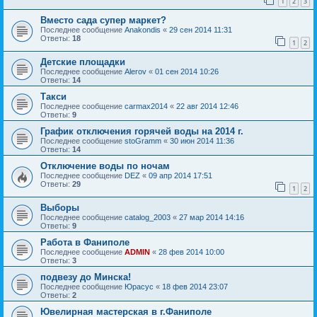
1
2
3
Вместо сада супер маркет?
Последнее сообщение
Anakondis
«
29 сен 2014 11:31
Ответы:
18
1
2
Детские площадки
Последнее сообщение
Alerov
«
01 сен 2014 10:26
Ответы:
14
Такси
Последнее сообщение
carmax2014
«
22 авг 2014 12:46
Ответы:
9
График отключения горячей воды на 2014 г.
Последнее сообщение
stoGramm
«
30 июн 2014 11:36
Ответы:
14
Отключение воды по ночам
Последнее сообщение
DEZ
«
09 апр 2014 17:51
Ответы:
29
1
2
Выборы
Последнее сообщение
catalog_2003
«
27 мар 2014 14:16
Ответы:
9
Работа в Фаниполе
Последнее сообщение
ADMIN
«
28 фев 2014 10:00
Ответы:
3
подвезу до Минска!
Последнее сообщение
Юрасус
«
18 фев 2014 23:07
Ответы:
2
Ювелирная мастерская в г.Фаниполе