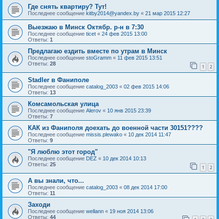
Где снять квартиру? Тут!
Последнее сообщение
kitby2014@yandex.by
«
21 мар 2015 12:27
Выезжаю в Минск Октябр. р-н в 7:30
Последнее сообщение
ticet
«
24 фев 2015 13:00
Ответы:
1
Предлагаю ездить вместе по утрам в Минск
Последнее сообщение
stoGramm
«
11 фев 2015 13:51
Ответы:
28
1
2
Stadler в Фаниполе
Последнее сообщение
catalog_2003
«
02 фев 2015 14:06
Ответы:
13
Комсамольская улица
Последнее сообщение
Alerov
«
10 янв 2015 23:39
Ответы:
7
КАК из Фаниполя доехать до военной части 30151????
Последнее сообщение
missis.plewako
«
10 дек 2014 11:47
Ответы:
9
"Я люблю этот город"
Последнее сообщение
DEZ
«
10 дек 2014 10:13
Ответы:
25
1
2
А вы знали, что...
Последнее сообщение
catalog_2003
«
08 дек 2014 17:00
Ответы:
11
Заходи
Последнее сообщение
wellann
«
19 ноя 2014 13:06
Ответы:
44