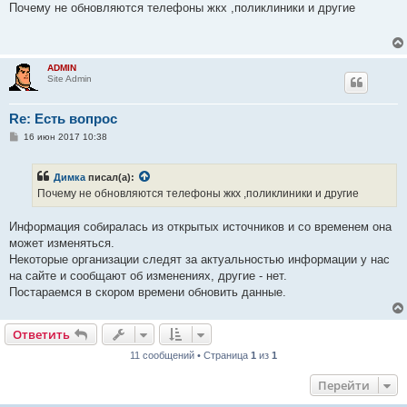
о
Почему не обновляются телефоны жкх ,поликлиники и другие
б
щ
е
н
и
ADMIN
е
Site Admin
Re: Есть вопрос
С
16 июн 2017 10:38
о
о
б
Димка
писал(а):
щ
е
Почему не обновляются телефоны жкх ,поликлиники и другие
н
и
е
Информация собиралась из открытых источников и со временем она
может изменяться.
Некоторые организации следят за актуальностью информации у нас
на сайте и сообщают об изменениях, другие - нет.
Постараемся в скором времени обновить данные.
Ответить
11 сообщений • Страница
1
из
1
Перейти