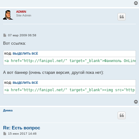
е
н
и
ADMIN
е
Site Admin
С
07 мар 2009 06:58
о
о
Вот ссылка:
б
щ
КОД:
е
ВЫДЕЛИТЬ ВСЁ
н
и
е
А вот баннер (очень старая версия, другой пока нет):
КОД:
ВЫДЕЛИТЬ ВСЁ
Димка
Re: Есть вопрос
С
15 июн 2017 14:46
о