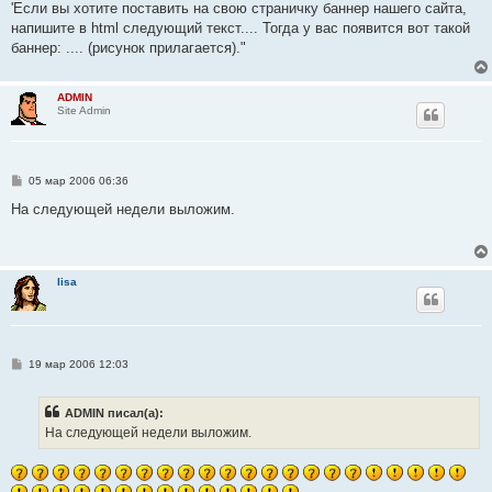
'Если вы хотите поставить на свою страничку баннер нашего сайта,
напишите в html следующий текст.... Тогда у вас появится вот такой
баннер: .... (рисунок прилагается)."
ADMIN
Site Admin
С
05 мар 2006 06:36
о
о
На следующей недели выложим.
б
щ
е
н
и
lisa
е
С
19 мар 2006 12:03
о
о
б
ADMIN писал(а):
щ
е
На следующей недели выложим.
н
и
е