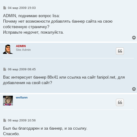
С
04 мар 2009 15:03
о
о
ADMIN, поднимаю вопрос lisa:
б
Почему нет возможности добавлять баннер сайта на свою
щ
е
собственную страничку?
н
Исправьте недочет, пожалуйста.
и
е
ADMIN
Site Admin
С
06 мар 2009 08:45
о
о
Вас интересует баннер 88x41 или ссылка на сайт fanipol.net, для
б
добавления на свой сайт?
щ
е
н
и
wellann
е
С
06 мар 2009 10:56
о
о
Был бы благодарен и за баннер, и за ссылку.
б
Спасибо.
щ