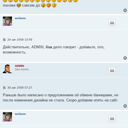
похоже
совсем до
wellann
С
26 авг 2008 15:59
о
о
Действительно, ADMIN,
lisa
дело говорит - добавьте, плз,
б
возможность.
щ
е
н
и
ADMIN
е
Site Admin
С
30 авг 2008 07:27
о
о
Раньше было написано о предложением об обмене баннерами, но
б
после изменения дизайна не стала. Скоро добавим опять на сайт.
щ
е
н
и
wellann
е