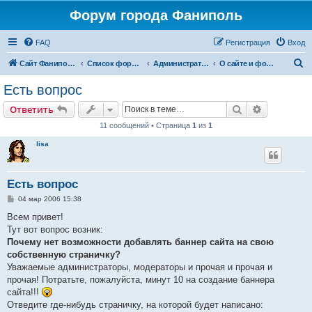
Форум города Фаниполь
FAQ
Регистрация
Вход
П
Сайт Фаниполь OnLine
Список форумов
Административные форумы
О сайте и форуме
о
Есть вопрос
и
Поиск
Расширен
Ответить
с
11 сообщений • Страница
1
из
1
к
lisa
Есть вопрос
С
04 мар 2006 15:38
о
о
Всем привет!
б
Тут вот вопрос возник:
щ
е
Почему нет возможности добавлять баннер сайта на свою
н
собственную страничку?
и
е
Уважаемые администраторы, модераторы и прочая и прочая и
прочая! Потратьте, пожалуйста, минут 10 на создание баннера
сайта!!!
Отведите где-нибудь страничку, на которой будет написано: