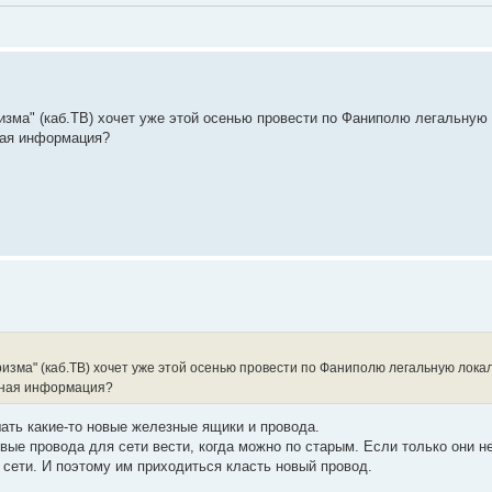
изма" (каб.ТВ) хочет уже этой осенью провести по Фаниполю легальную
ная информация?
ризма" (каб.ТВ) хочет уже этой осенью провести по Фаниполю легальную лока
очная информация?
шать какие-то новые железные ящики и провода.
овые провода для сети вести, когда можно по старым. Если только они н
 сети. И поэтому им приходиться класть новый провод.