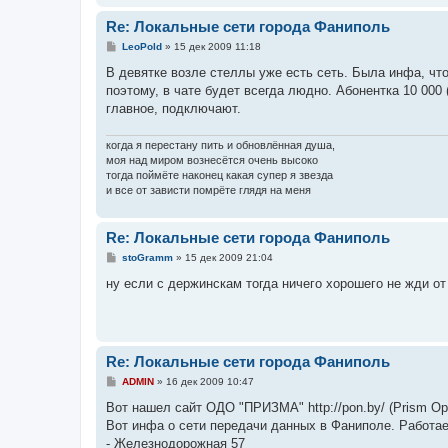
Re: Локальные сети города Фаниполь
С
LeoPold
»
15 дек 2009 11:18
о
о
В девятке возле стеллы уже есть сеть. Была инфа, чт
б
поэтому, в чате будет всегда людно. Абонентка 10 00
щ
е
главное, подключают.
н
и
е
когда я перестану пить и обновлённая душа,
моя над миром вознесётся очень высоко
тогда поймёте наконец какая супер я звезда
и все от зависти помрёте глядя на меня
Re: Локальные сети города Фаниполь
С
stoGramm
»
15 дек 2009 21:04
о
о
ну если с держинскам тогда ничего хорошего не жди от
б
щ
е
н
и
е
Re: Локальные сети города Фаниполь
С
ADMIN
»
16 дек 2009 10:47
о
о
Вот нашел сайт ОДО "ПРИЗМА" http://pon.by/ (Prism Opt
б
Вот инфа о сети передачи данных в Фаниполе. Работае
щ
е
- Железнодорожная 57