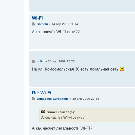
щ
е
н
и
е
Wi-Fi
С
Shmelu
»
14 апр 2009 11:14
о
о
А как насчёт WI-FI сети??
б
щ
е
н
и
е
С
vl@d
»
30 апр 2009 15:23
о
о
На ул. Комсомольская 36 есть локальная сеть
б
щ
е
н
и
е
Re: Wi-Fi
С
Erinaceus Europaeus
»
30 апр 2009 20:48
о
о
б
Shmelu писал(а):
щ
е
А как насчёт WI-FI сети??
н
и
е
А как насчет легальности WI-FI?