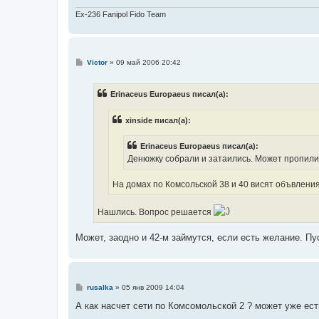
Ex-236 Fanipol Fido Team
С
Victor
»
09 май 2006 20:42
о
о
б
Erinaceus Europaeus писал(а):
щ
е
н
xinside писал(а):
и
е
Erinaceus Europaeus писал(а):
Денюжку собрали и затаились. Может пропил
На домах по Комсольской 38 и 40 висят объвлени
Нашлись. Вопрос решается
Может, заодно и 42-м займутся, если есть желание. П
С
rusalka
»
05 янв 2009 14:04
о
о
А как насчет сети по Комсомольской 2 ? может уже ест
б