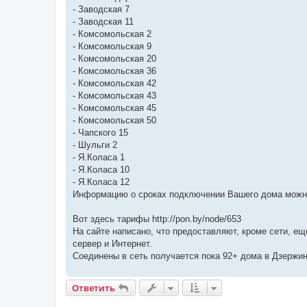
н
- Заводская 7
и
е
- Заводская 11
- Комсомольская 2
- Комсомольская 9
- Комсомольская 20
- Комсомольская 36
- Комсомольская 42
- Комсомольская 43
- Комсомольская 45
- Комсомольская 50
- Чапского 15
- Шульги 2
- Я.Коласа 1
- Я.Коласа 10
- Я.Коласа 12
Информацию о сроках подключении Вашего дома можно
Вот здесь тарифы http://pon.by/node/653
На сайте написано, что предоставляют, кроме сети, е
сервер и Интернет.
Соединены в сеть получается пока 92+ дома в Дзержин
Ответить