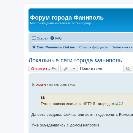
Форум города Фаниполь
Место общения жителей и гостей города
Ссылки
FAQ
Сайт Фаниполь OnLine
Список форумов
Тематически
Локальные сети города Фаниполь
П
Ответить
С
ADMIN
»
04 апр 2006 17:41
о
о
б
щ
е
ТАк организовалась или НЕТ? Я там рядом
н
и
е
Да сеть сездана. Сейчас они хотят подключить Комсом
Уже объеденились с домом напротив.