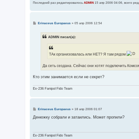
Последний раз редактировалось
ADMIN
15 апр 2006 04:06, всего ред
С
Erinaceus Europaeus
»
05 апр 2006 12:54
о
о
б
ADMIN писал(а):
щ
е
н
и
е
ТАк организовалась или НЕТ? Я там рядом
Да сеть сездана. Сейчас они хотят подключить Комсо
Кто этим занимается если не секрет?
Ex-236 Fanipol Fido Team
С
Erinaceus Europaeus
»
18 апр 2006 01:07
о
о
Денюжку собрали и затаились. Может пропили?
б
щ
е
н
и
Ex-236 Fanipol Fido Team
е