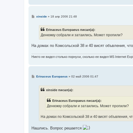
С
xinside
»
18 апр 2006 21:48
о
о
б
Erinaceus Europaeus писал(а):
щ
е
Денюжку собрали и затаились. Может пропили?
н
и
е
На домах по Комсольской 38 и 40 висят объвления, чт
Никто не видел столько порнухи, сколько ее видел MS Internet Expl
С
Erinaceus Europaeus
»
02 май 2006 01:47
о
о
б
xinside писал(а):
щ
е
н
Erinaceus Europaeus писал(а):
и
е
Денюжку собрали и затаились. Может пропили?
На домах по Комсольской 38 и 40 висят объвления, ч
Нашлись. Вопрос решается