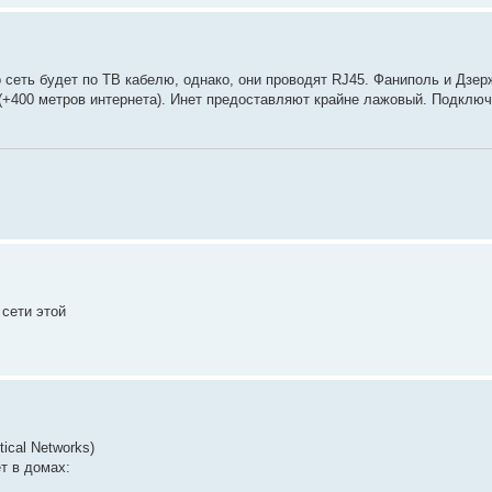
о сеть будет по ТВ кабелю, однако, они проводят RJ45. Фаниполь и Дзе
0 (+400 метров интернета). Инет предоставляют крайне лажовый. Подклю
 сети этой
ical Networks)
т в домах: