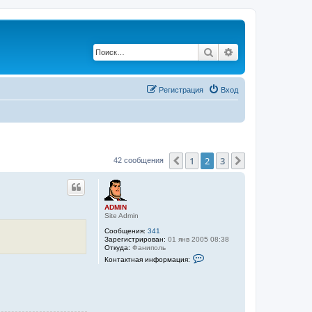
Поиск
Расширенный по
Регистрация
Вход
1
2
3
Пред.
След.
42 сообщения
ADMIN
Site Admin
Сообщения:
341
Зарегистрирован:
01 янв 2005 08:38
Откуда:
Фаниполь
К
Контактная информация:
о
н
т
а
к
т