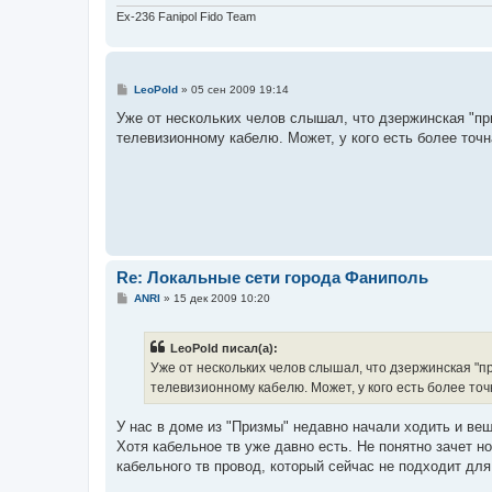
Ex-236 Fanipol Fido Team
С
LeoPold
»
05 сен 2009 19:14
о
о
Уже от нескольких челов слышал, что дзержинская "пр
б
телевизионному кабелю. Может, у кого есть более точ
щ
е
н
и
е
Re: Локальные сети города Фаниполь
С
ANRI
»
15 дек 2009 10:20
о
о
б
LeoPold писал(а):
щ
е
Уже от нескольких челов слышал, что дзержинская "п
н
телевизионному кабелю. Может, у кого есть более т
и
е
У нас в доме из "Призмы" недавно начали ходить и ве
Хотя кабельное тв уже давно есть. Не понятно зачет н
кабельного тв провод, который сейчас не подходит для