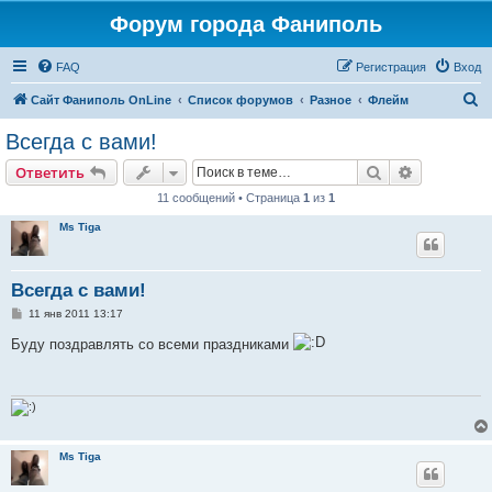
Форум города Фаниполь
FAQ
Регистрация
Вход
П
Сайт Фаниполь OnLine
Список форумов
Разное
Флейм
о
Всегда с вами!
и
Поиск
Расширен
Ответить
с
11 сообщений • Страница
1
из
1
к
Ms Tiga
Всегда с вами!
С
11 янв 2011 13:17
о
о
Буду поздравлять со всеми праздниками
б
щ
е
н
и
е
Ms Tiga