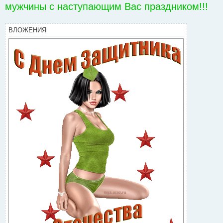
мужчины с наступающим Вас праздником!!!
о
б
щ
е
н
ВЛОЖЕНИЯ
и
е