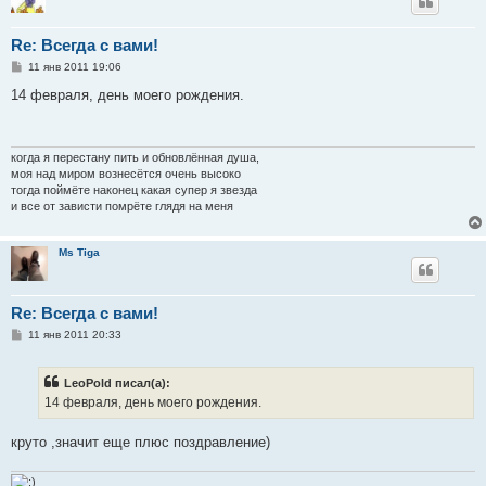
Re: Всегда с вами!
С
11 янв 2011 19:06
о
о
14 февраля, день моего рождения.
б
щ
е
н
и
когда я перестану пить и обновлённая душа,
е
моя над миром вознесётся очень высоко
тогда поймёте наконец какая супер я звезда
и все от зависти помрёте глядя на меня
Ms Tiga
Re: Всегда с вами!
С
11 янв 2011 20:33
о
о
б
LeoPold писал(а):
щ
е
14 февраля, день моего рождения.
н
и
е
круто ,значит еще плюс поздравление)