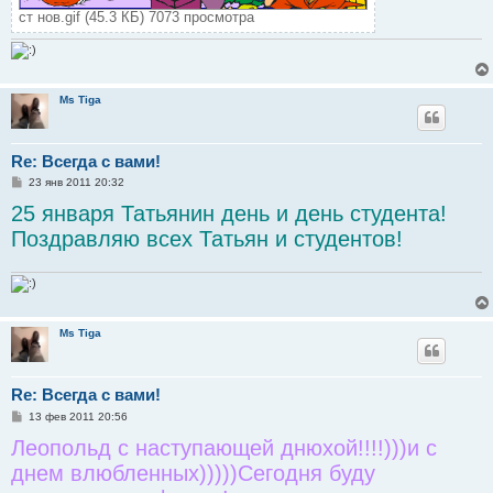
ст нов.gif (45.3 КБ) 7073 просмотра
Ms Tiga
Re: Всегда с вами!
С
23 янв 2011 20:32
о
25 января Татьянин день и день студента!
о
б
Поздравляю всех Татьян и студентов!
щ
е
н
и
е
Ms Tiga
Re: Всегда с вами!
С
13 фев 2011 20:56
о
Леопольд с наступающей днюхой!!!!)))и с
о
б
днем влюбленных)))))Сегодня буду
щ
е