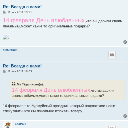
Re: Всегда с вами!
С
11 янв 2011 13:21
о
14 февраля День влюбленных
о
,что вы дарили своим
б
любимым,может какие то оригинальные подарки?
щ
е
н
и
е
stoGramm
Re: Всегда с вами!
С
11 янв 2011 16:03
о
о
б
Ms Tiga писал(а):
щ
е
14 февраля День влюбленных
,что вы дарили
н
и
своим любимым,может какие то оригинальные подарки?
е
14 февраля это буржуйский праздник который подхватили наши
спекулянты что бы побольше втюхать товару
LeoPold