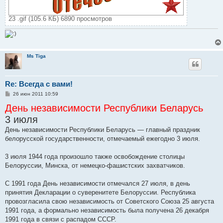
23 .gif (105.6 КБ) 6890 просмотров
Ms Tiga
Re: Всегда с вами!
С
26 июн 2011 10:59
о
День независимости Республики Беларусь
о
б
3 июля
щ
е
День независимости Республики Беларусь — главный праздник
н
и
белорусской государственности, отмечаемый ежегодно 3 июля.
е
3 июля 1944 года произошло также освобождение столицы
Белоруссии, Минска, от немецко-фашистских захватчиков.
С 1991 года День независимости отмечался 27 июля, в день
принятия Декларации о суверенитете Белоруссии. Республика
провозгласила свою независимость от Советского Союза 25 августа
1991 года, а формально независимость была получена 26 декабря
1991 года в связи с распадом СССР.