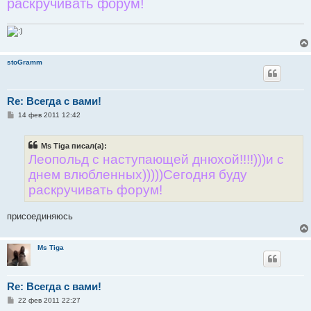
раскручивать форум!
н
и
е
stoGramm
Re: Всегда с вами!
С
14 фев 2011 12:42
о
о
б
Ms Tiga писал(а):
щ
е
Леопольд с наступающей днюхой!!!!)))и с
н
днем влюбленных)))))Сегодня буду
и
е
раскручивать форум!
присоединяюсь
Ms Tiga
Re: Всегда с вами!
С
22 фев 2011 22:27
о