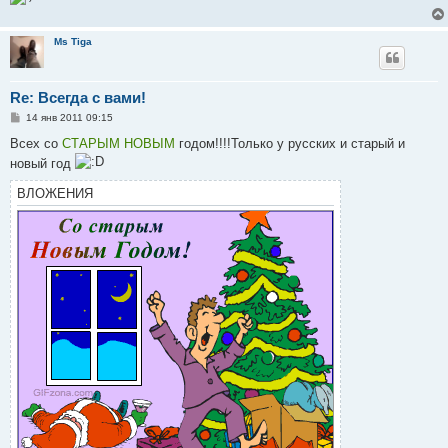
Ms Tiga
Re: Всегда с вами!
С
14 янв 2011 09:15
о
о
Всех со
СТАРЫМ НОВЫМ
годом!!!!Только у русских и старый и
б
новый год
щ
е
н
ВЛОЖЕНИЯ
и
е