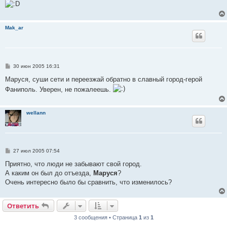
Mak_ar
С
30 июн 2005 16:31
о
о
Маруся, суши сети и переезжай обратно в славный город-герой
б
Фаниполь. Уверен, не пожалеешь.
щ
е
н
и
wellann
е
С
27 июл 2005 07:54
о
о
Приятно, что люди не забывают свой город.
б
А каким он был до отъезда,
Маруся
?
щ
е
Очень интересно было бы сравнить, что изменилось?
н
и
е
Ответить
3 сообщения • Страница
1
из
1