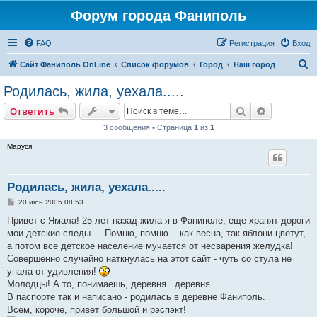
Форум города Фаниполь
FAQ
Регистрация
Вход
П
Сайт Фаниполь OnLine
Список форумов
Город
Наш город
о
Родилась, жила, уехала.....
и
Поиск
Расширен
Ответить
с
3 сообщения • Страница
1
из
1
к
Маруся
Родилась, жила, уехала.....
С
20 июн 2005 08:53
о
о
Привет с Ямала! 25 лет назад жила я в Фаниполе, еще хранят дороги
б
мои детские следы.... Помню, помню....как весна, так яблони цветут,
щ
е
а потом все детское население мучается от несварения желудка!
н
Совершенно случайно наткнулась на этот сайт - чуть со стула не
и
е
упала от удивления!
Молодцы! А то, понимаешь, деревня...деревня....
В паспорте так и написано - родилась в деревне Фаниполь.
Всем, короче, привет большой и рэспэкт!