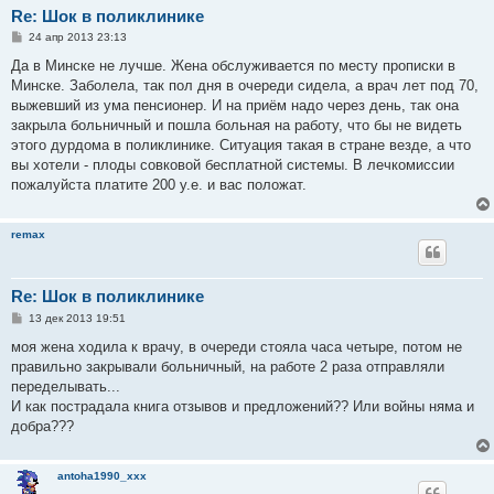
Re: Шок в поликлинике
С
24 апр 2013 23:13
о
о
Да в Минске не лучше. Жена обслуживается по месту прописки в
б
Минске. Заболела, так пол дня в очереди сидела, а врач лет под 70,
щ
е
выжевший из ума пенсионер. И на приём надо через день, так она
н
закрыла больничный и пошла больная на работу, что бы не видеть
и
е
этого дурдома в поликлинике. Ситуация такая в стране везде, а что
вы хотели - плоды совковой бесплатной системы. В лечкомиссии
пожалуйста платите 200 у.е. и вас положат.
remax
Re: Шок в поликлинике
С
13 дек 2013 19:51
о
о
моя жена ходила к врачу, в очереди стояла часа четыре, потом не
б
правильно закрывали больничный, на работе 2 раза отправляли
щ
е
переделывать...
н
И как пострадала книга отзывов и предложений?? Или войны няма и
и
е
добра???
antoha1990_xxx