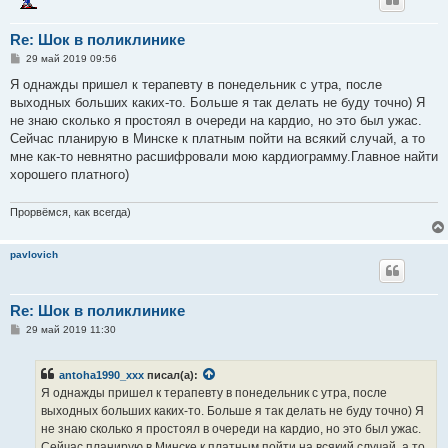
Re: Шок в поликлинике
С
29 май 2019 09:56
о
о
Я однажды пришел к терапевту в понедельник с утра, после
б
выходных больших каких-то. Больше я так делать не буду точно) Я
щ
е
не знаю сколько я простоял в очереди на кардио, но это был ужас.
н
Сейчас планирую в Минске к платным пойти на всякий случай, а то
и
е
мне как-то невнятно расшифровали мою кардиограмму.Главное найти
хорошего платного)
Прорвёмся, как всегда)
pavlovich
Re: Шок в поликлинике
С
29 май 2019 11:30
о
о
б
antoha1990_xxx
писал(а):
щ
е
Я однажды пришел к терапевту в понедельник с утра, после
н
выходных больших каких-то. Больше я так делать не буду точно) Я
и
е
не знаю сколько я простоял в очереди на кардио, но это был ужас.
Сейчас планирую в Минске к платным пойти на всякий случай, а то