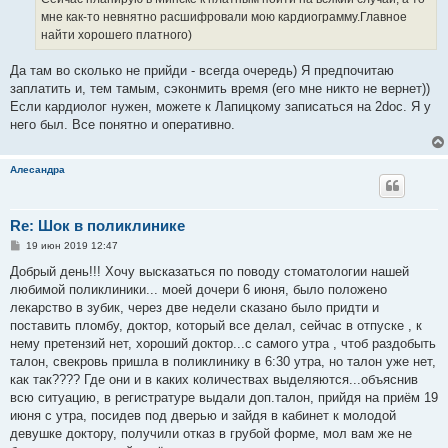
мне как-то невнятно расшифровали мою кардиограмму.Главное
найти хорошего платного)
Да там во сколько не прийди - всегда очередь) Я предпочитаю
заплатить и, тем тамым, сэконмить время (его мне никто не вернет))
Если кардиолог нужен, можете к Лапицкому записаться на 2doc. Я у
него был. Все понятно и оперативно.
Алесандра
Re: Шок в поликлинике
С
19 июн 2019 12:47
о
о
Добрый день!!! Хочу высказаться по поводу стоматологии нашей
б
любимой поликлиники... моей дочери 6 июня, было положено
щ
е
лекарство в зубик, через две недели сказано было придти и
н
поставить пломбу, доктор, который все делал, сейчас в отпуске , к
и
е
нему претензий нет, хороший доктор...с самого утра , чтоб раздобыть
талон, свекровь пришла в поликлинику в 6:30 утра, но талон уже нет,
как так???? Где они и в каких количествах выделяются...объяснив
всю ситуацию, в регистратуре выдали доп.талон, прийдя на приём 19
июня с утра, посидев под дверью и зайдя в кабинет к молодой
девушке доктору, получили отказ в грубой форме, мол вам же не