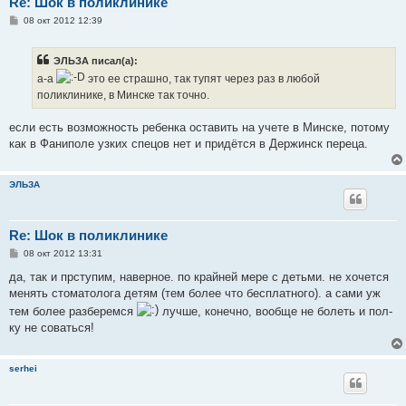
Re: Шок в поликлинике
С
08 окт 2012 12:39
о
о
б
ЭЛЬЗА писал(а):
щ
е
а-а
это ее страшно, так тупят через раз в любой
н
поликлинике, в Минске так точно.
и
е
если есть возможность ребенка оставить на учете в Минске, потому
как в Фаниполе узких спецов нет и придётся в Держинск переца.
ЭЛЬЗА
Re: Шок в поликлинике
С
08 окт 2012 13:31
о
о
да, так и прступим, наверное. по крайней мере с детьми. не хочется
б
менять стоматолога детям (тем более что бесплатного). а сами уж
щ
е
тем более разберемся
лучше, конечно, вообще не болеть и пол-
н
ку не соваться!
и
е
serhei