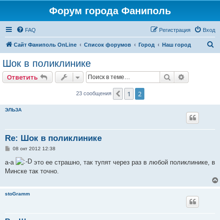
Форум города Фаниполь
FAQ
Регистрация
Вход
П
Сайт Фаниполь OnLine
Список форумов
Город
Наш город
о
Шок в поликлинике
и
Поиск
Расширен
Ответить
с
к
1
2
Пред.
23 сообщения
ЭЛЬЗА
Re: Шок в поликлинике
С
08 окт 2012 12:38
о
о
а-а
это ее страшно, так тупят через раз в любой поликлинике, в
б
Минске так точно.
щ
е
н
и
stoGramm
е