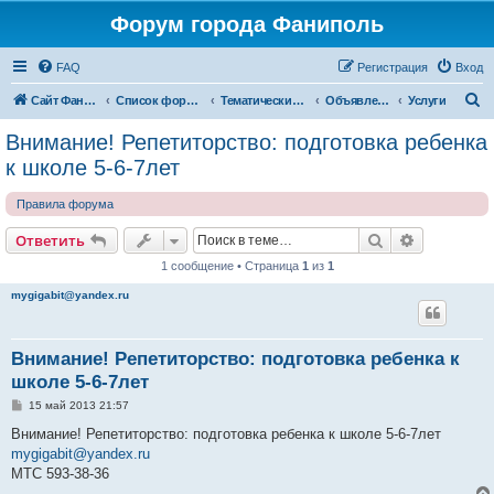
Форум города Фаниполь
FAQ
Регистрация
Вход
П
Сайт Фаниполь OnLine
Список форумов
Тематические разделы
Объявления
Услуги
о
Внимание! Репетиторство: подготовка ребенка
и
к школе 5-6-7лет
с
Правила форума
к
Поиск
Расширен
Ответить
1 сообщение • Страница
1
из
1
mygigabit@yandex.ru
Внимание! Репетиторство: подготовка ребенка к
школе 5-6-7лет
С
15 май 2013 21:57
о
о
Внимание! Репетиторство: подготовка ребенка к школе 5-6-7лет
б
mygigabit@yandex.ru
щ
е
МТС 593-38-36
н