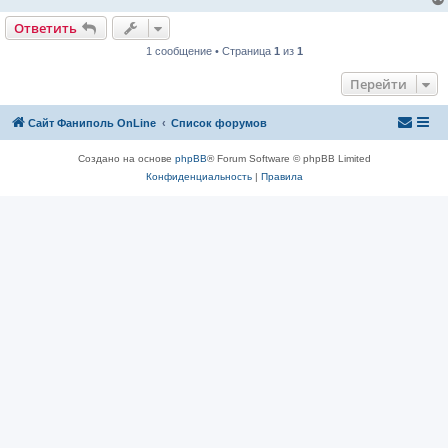
и
е
Ответить
1 сообщение • Страница
1
из
1
Перейти
Сайт Фаниполь OnLine
Список форумов
Создано на основе
phpBB
® Forum Software © phpBB Limited
Конфиденциальность
|
Правила