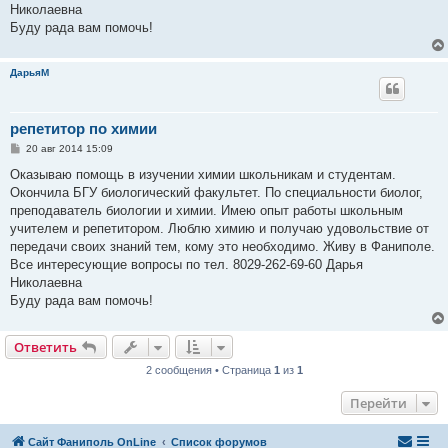
Николаевна
Буду рада вам помочь!
ДарьяМ
репетитор по химии
С
20 авг 2014 15:09
о
о
Оказываю помощь в изучении химии школьникам и студентам.
б
Окончила БГУ биологический факультет. По специальности биолог,
щ
е
преподаватель биологии и химии. Имею опыт работы школьным
н
учителем и репетитором. Люблю химию и получаю удовольствие от
и
е
передачи своих знаний тем, кому это необходимо. Живу в Фаниполе.
Все интересующие вопросы по тел. 8029-262-69-60 Дарья
Николаевна
Буду рада вам помочь!
Ответить
2 сообщения • Страница
1
из
1
Перейти
Сайт Фаниполь OnLine
Список форумов