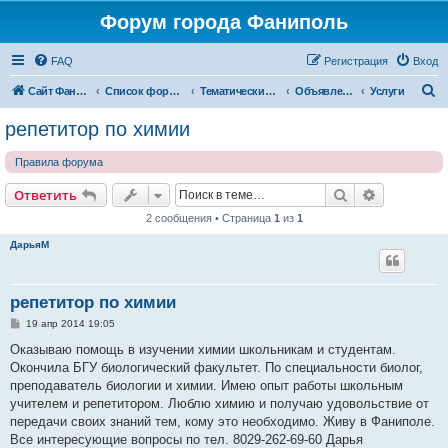
Форум города Фаниполь
FAQ
Регистрация
Вход
П
Сайт Фаниполь OnLine
Список форумов
Тематические разделы
Объявления
Услуги
о
репетитор по химии
и
Правила форума
с
к
Поиск
Расширен
Ответить
2 сообщения • Страница
1
из
1
ДарьяМ
репетитор по химии
С
19 апр 2014 19:05
о
о
Оказываю помощь в изучении химии школьникам и студентам.
б
Окончила БГУ биологический факультет. По специальности биолог,
щ
е
преподаватель биологии и химии. Имею опыт работы школьным
н
учителем и репетитором. Люблю химию и получаю удовольствие от
и
е
передачи своих знаний тем, кому это необходимо. Живу в Фаниполе.
Все интересующие вопросы по тел. 8029-262-69-60 Дарья