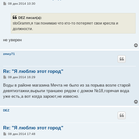
С
08 дек 2014 10:30
о
о
б
DEZ писал(а):
щ
е
stoGramm,я так понимаю что кто-то потеряет свои кресла и
н
должности.
и
е
не уверен
zmey71
Re: "Я люблю этот город"
С
08 дек 2014 16:29
о
о
Воды в районе магазина Мечта не было из за порыва возле старой
б
девятиэтажки,вырыли траншею рядом с домом №18,горячая вода
щ
е
уже есть,а вот когда зароют,не извесно.
н
и
е
DEZ
Re: "Я люблю этот город"
С
08 дек 2014 17:48
о