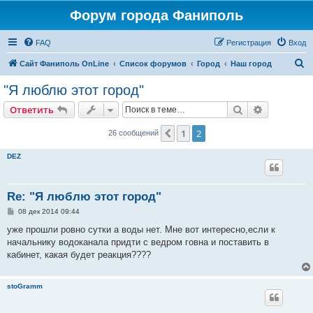
Форум города Фаниполь
FAQ
Регистрация
Вход
П
Сайт Фаниполь OnLine
Список форумов
Город
Наш город
о
"Я люблю этот город"
и
Поиск
Расширен
Ответить
с
к
1
2
Пред.
26 сообщений
DEZ
Re: "Я люблю этот город"
С
08 дек 2014 09:44
о
о
уже прошли ровно сутки а воды нет. Мне вот интересно,если к
б
начальнику водоканала придти с ведром говна и поставить в
щ
е
кабинет, какая будет реакция????
н
и
е
stoGramm