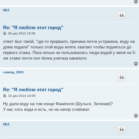
DEZ
Re: "Я люблю этот город"
С
09 дек 2014 15:09
о
о
ответ был такой, "где-то прорвало, причина почти устранена, воду на
б
дома подали" только этой воды млять хватает чтобы подняться до
щ
е
первого этажа. Пока ночью не пользовались люди водой у меня на 5-
н
ом этаже почти пол бочка унитаза накаполо
и
е
catalog_2003
Re: "Я люблю этот город"
С
10 дек 2014 10:08
о
о
Ну дали воду на том конце Фаниполя (Шульги, Зеленая)?
б
У нас хоть вода и есть, но на напор слабоват.
щ
е
н
и
DEZ
е