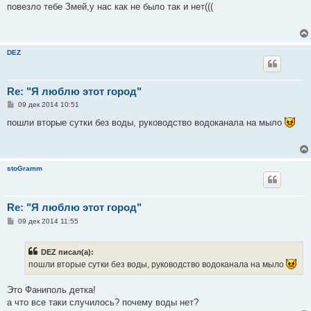
о
повезло тебе Змей,у нас как не было так и нет(((
б
щ
е
н
и
DEZ
е
Re: "Я люблю этот город"
С
09 дек 2014 10:51
о
о
пошли вторые сутки без воды, руководство водоканала на мыло
б
щ
е
н
и
stoGramm
е
Re: "Я люблю этот город"
С
09 дек 2014 11:55
о
о
б
DEZ писал(а):
щ
е
пошли вторые сутки без воды, руководство водоканала на мыло
н
и
е
Это Фаниполь детка!
а что все таки случилось? почему воды нет?