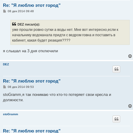
Re: "Я люблю этот город"
С
08 дек 2014 09:48
о
о
б
DEZ писал(а):
щ
е
уже прошли ровно сутки а воды нет. Мне вот интересно,если к
н
начальнику водоканала придти с ведром говна и поставить в
и
е
кабинет, какая будет реакция????
я слышал на 3 дня отключили
DEZ
Re: "Я люблю этот город"
С
08 дек 2014 09:53
о
о
stoGramm,я так понимаю что кто-то потеряет свои кресла и
б
должности.
щ
е
н
и
stoGramm
е
Re: "Я люблю этот город"