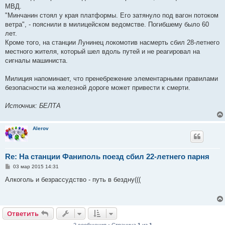
МВД.
"Минчанин стоял у края платформы. Его затянуло под вагон потоком
ветра", - пояснили в милицейском ведомстве. Погибшему было 60
лет.
Кроме того, на станции Лунинец локомотив насмерть сбил 28-летнего
местного жителя, который шел вдоль путей и не реагировал на
сигналы машиниста.
Милиция напоминает, что пренебрежение элементарными правилами
безопасности на железной дороге может привести к смерти.
Источник: БЕЛТА
Alerov
Re: На станции Фаниполь поезд сбил 22-летнего парня
С
03 мар 2015 14:31
о
о
Алкоголь и безрассудство - путь в бездну(((
б
щ
е
н
и
Ответить
е
2 сообщения • Страница
1
из
1