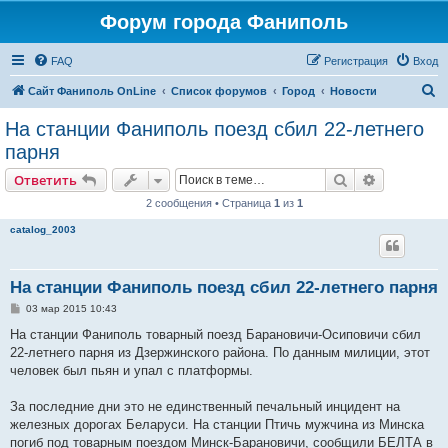
Форум города Фаниполь
FAQ
Регистрация
Вход
П
Сайт Фаниполь OnLine
Список форумов
Город
Новости
о
На станции Фаниполь поезд сбил 22-летнего
и
парня
с
Поиск
Расширен
Ответить
к
2 сообщения • Страница
1
из
1
catalog_2003
На станции Фаниполь поезд сбил 22-летнего парня
С
03 мар 2015 10:43
о
о
На станции Фаниполь товарный поезд Барановичи-Осиповичи сбил
б
22-летнего парня из Дзержинского района. По данным милиции, этот
щ
е
человек был пьян и упал с платформы.
н
и
е
За последние дни это не единственный печальный инцидент на
железных дорогах Беларуси. На станции Птичь мужчина из Минска
погиб под товарным поездом Минск-Барановичи, сообщили БЕЛТА в