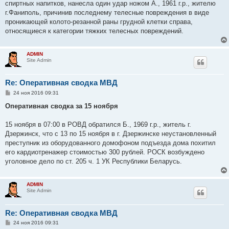
спиртных напитков, нанесла один удар ножом А., 1961 г.р., жителю
г.Фаниполь, причинив последнему телесные повреждения в виде
проникающей колото-резанной раны грудной клетки справа,
относящиеся к категории тяжких телесных повреждений.
ADMIN
Site Admin
Re: Оперативная сводка МВД
С
24 ноя 2016 09:31
о
о
Оперативная сводка за 15 ноября
б
щ
е
15 ноября в 07:00 в РОВД обратился Б., 1969 г.р., житель г.
н
Дзержинск, что с 13 по 15 ноября в г. Дзержинске неустановленный
и
е
преступник из оборудованного домофоном подъезда дома похитил
его кардиотренажер стоимостью 300 рублей. РОСК возбуждено
уголовное дело по ст. 205 ч. 1 УК Республики Беларусь.
ADMIN
Site Admin
Re: Оперативная сводка МВД
С
24 ноя 2016 09:31
о