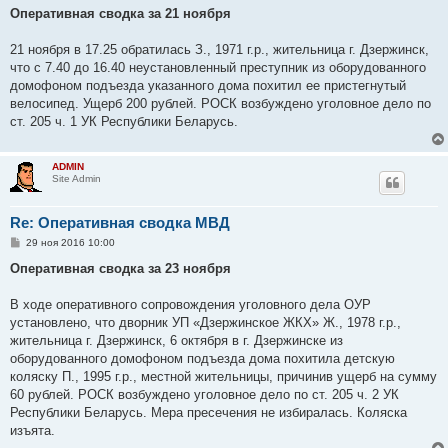
о
Оперативная сводка за 21 ноября
б
щ
е
21 ноября в 17.25 обратилась З., 1971 г.р., жительница г. Дзержинск,
н
что с 7.40 до 16.40 неустановленный преступник из оборудованного
и
е
домофоном подъезда указанного дома похитил ее пристегнутый
велосипед. Ущерб 200 рублей. РОСК возбуждено уголовное дело по
ст. 205 ч. 1 УК Республики Беларусь.
ADMIN
Site Admin
Re: Оперативная сводка МВД
С
29 ноя 2016 10:00
о
о
Оперативная сводка за 23 ноября
б
щ
е
В ходе оперативного сопровождения уголовного дела ОУР
н
установлено, что дворник УП «Дзержинское ЖКХ» Ж., 1978 г.р.,
и
е
жительница г. Дзержинск, 6 октября в г. Дзержинске из
оборудованного домофоном подъезда дома похитила детскую
коляску П., 1995 г.р., местной жительницы, причинив ущерб на сумму
60 рублей. РОСК возбуждено уголовное дело по ст. 205 ч. 2 УК
Республики Беларусь. Мера пресечения не избиралась. Коляска
изъята.