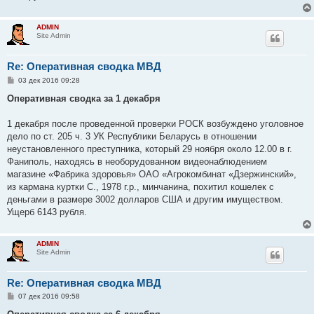
ADMIN
Site Admin
Re: Оперативная сводка МВД
С
03 дек 2016 09:28
о
о
Оперативная сводка за 1 декабря
б
щ
е
1 декабря после проведенной проверки РОСК возбуждено уголовное
н
дело по ст. 205 ч. 3 УК Республики Беларусь в отношении
и
е
неустановленного преступника, который 29 ноября около 12.00 в г.
Фаниполь, находясь в необорудованном видеонаблюдением
магазине «Фабрика здоровья» ОАО «Агрокомбинат «Дзержинский»,
из кармана куртки С., 1978 г.р., минчанина, похитил кошелек с
деньгами в размере 3002 долларов США и другим имуществом.
Ущерб 6143 рубля.
ADMIN
Site Admin
Re: Оперативная сводка МВД
С
07 дек 2016 09:58
о
о