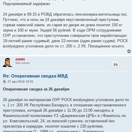
Подозреваемый задержан.
24 декабря в 09:15 в РОВД обратилась пенсионерка-жительница пос.
Путчино, что в ночь на 24 декабря неустановленный преступник,
сорвав навесной замок, из сарая во дворе ее дома похитил 150 кг
зерна и 100 кг муки. Ущерб 56 рублей. В ходе ОРМ сотрудниками
ОУР установлено, что преступление совершили трое неработающих:
19-летний ранее судимый, двое 22-летних (один ранее судим). РОСК
возбуждено уголовное дело по ст. 205 ч. 2 УК. Похищенное изъято.
ADMIN
Site Admin
Re: Оперативная сводка МВД
С
27 дек 2016 10:51
о
о
Оперативная сводка за 26 декабря
б
щ
е
26 декабря по материалам ОУР РОСК возбуждено уголовное дело по
н
ч. 1 ст. 205 УК Республики Беларусь в отношении неустановленного
и
е
преступника, который 26 декабря с 11.00 до 13.00 находясь в
Фанипольской поликлинике УЗ «Дзержинская ЦРБ» в г.Фаниполь по
ул. Комсомольской, 24, из женской сумочки, оставленной без
присмотра в коридоре, похитил кошелек с 230 рублями,
принадлежащие О., 1989 г.р., жительнице г. Дзержинска.