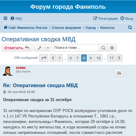
Форум города Фаниполь
FAQ
Регистрация
Вход
П
Сайт Фаниполь OnLine
Список форумов
Город
Новости
о
Оперативная сводка МВД
и
Поиск
Расширен
Ответить
с
к
Страница
8
из
17
1
6
7
8
9
10
17
Пред.
След.
249 сообщений
…
…
ADMIN
Site Admin
Re: Оперативная сводка МВД
С
02 ноя 2016 10:00
о
о
Оперативная сводка за 31 октября
б
щ
е
31 октября по материалам ОУР РОСК возбуждено уголовное дело по
н
ч.1 ст.147 УК Республики Беларусь в отношении Т., 1961 г.р.,
и
е
пенсионерки, жительницы г.Фаниполь, которая 29 октября в 14.00,
находясь по месту жительства, в ходе возникшей ссоры на почве
личных неприязненных отношений, после совместного распития