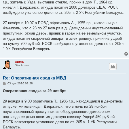
г.р., житель г. Узда, выставив стекло, проник в дом Т., 1964 г.р.,
и
е
жителя г. Дзержинск, откуда похитил 2000 долларов США. РОСК
возбуждено уголовное дело по ст. 205 ч. 2 УК Республики Беларусь.
27 ноября в 10:07 в РОВД обратилась А., 1955 г.р., жительница г.
Фаниполь, что с 23 по 27 ноября в д. Демидовичи неустановленный
преступник, отжав дверь, проник в гараж на ее земельном участке,
откуда похитил сварочный аппарат и электропилу, причинив ущерб
на сумму 700 рублей. РОСК возбуждено уголовное дело по ст. 205 ч.
1 УК Республики Беларусь.
ADMIN
Site Admin
Re: Оперативная сводка МВД
С
03 дек 2016 09:28
о
о
Оперативная сводка за 29 ноября
б
щ
е
29 ноября в 9:00 обратилась Т., 1986 г.р., находящаяся в декретном
н
отпуске, жительница г. Дзержинск, что в ночь на 29 ноября
и
е
неустановленный преступник из оборудованного домофоном
подъезда ее дома похитил детскую коляску. Ущерб 450 рублей.
РОСК возбуждено уголовное дело по ст. 205 ч. 1 УК Республики
Беларусь.