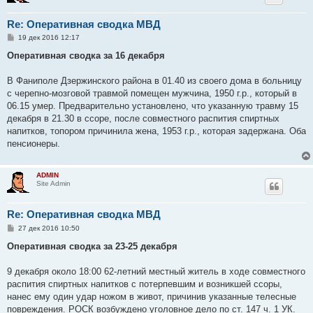
Re: Оперативная сводка МВД
С
19 дек 2016 12:17
о
о
Оперативная сводка за 16 декабря
б
щ
е
В Фаниполе Дзержинского района в 01.40 из своего дома в больницу
н
с черепно-мозговой травмой помещен мужчина, 1950 г.р., который в
и
е
06.15 умер. Предварительно установлено, что указанную травму 15
декабря в 21.30 в ссоре, после совместного распития спиртных
напитков, топором причинила жена, 1953 г.р., которая задержана. Оба
пенсионеры.
ADMIN
Site Admin
Re: Оперативная сводка МВД
С
27 дек 2016 10:50
о
о
Оперативная сводка за 23-25 декабря
б
щ
е
9 декабря около 18:00 62-летний местный житель в ходе совместного
н
распития спиртных напитков с потерпевшим и возникшей ссоры,
и
е
нанес ему один удар ножом в живот, причинив указанные телесные
повреждения. РОСК возбуждено уголовное дело по ст. 147 ч. 1 УК.