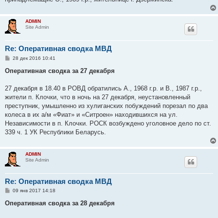
ADMIN
Site Admin
Re: Оперативная сводка МВД
С
28 дек 2016 10:41
о
о
Оперативная сводка за 27 декабря
б
щ
е
27 декабря в 18.40 в РОВД обратились А., 1968 г.р. и В., 1987 г.р.,
н
жители п. Клочки, что в ночь на 27 декабря, неустановленный
и
е
преступник, умышленно из хулиганских побуждений порезал по два
колеса в их а/м «Фиат» и «Ситроен» находившихся на ул.
Независимости в п. Клочки. РОСК возбуждено уголовное дело по ст.
339 ч. 1 УК Республики Беларусь.
ADMIN
Site Admin
Re: Оперативная сводка МВД
С
09 янв 2017 14:18
о
о
Оперативная сводка за 28 декабря
б
щ