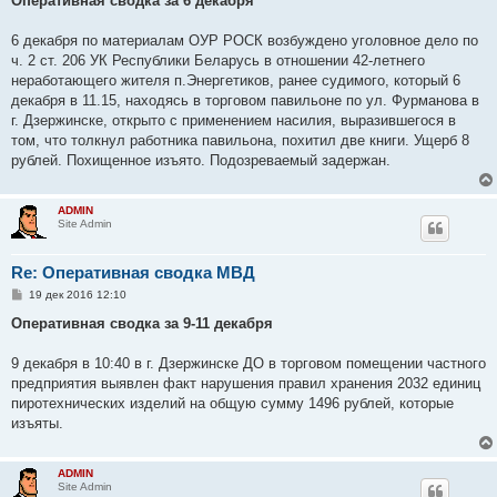
Оперативная сводка за 6 декабря
б
щ
е
6 декабря по материалам ОУР РОСК возбуждено уголовное дело по
н
ч. 2 ст. 206 УК Республики Беларусь в отношении 42-летнего
и
е
неработающего жителя п.Энергетиков, ранее судимого, который 6
декабря в 11.15, находясь в торговом павильоне по ул. Фурманова в
г. Дзержинске, открыто с применением насилия, выразившегося в
том, что толкнул работника павильона, похитил две книги. Ущерб 8
рублей. Похищенное изъято. Подозреваемый задержан.
ADMIN
Site Admin
Re: Оперативная сводка МВД
С
19 дек 2016 12:10
о
о
Оперативная сводка за 9-11 декабря
б
щ
е
9 декабря в 10:40 в г. Дзержинске ДО в торговом помещении частного
н
предприятия выявлен факт нарушения правил хранения 2032 единиц
и
е
пиротехнических изделий на общую сумму 1496 рублей, которые
изъяты.
ADMIN
Site Admin