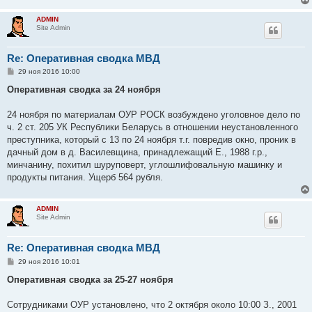
ADMIN
Site Admin
Re: Оперативная сводка МВД
С
29 ноя 2016 10:00
о
о
Оперативная сводка за 24 ноября
б
щ
е
24 ноября по материалам ОУР РОСК возбуждено уголовное дело по
н
ч. 2 ст. 205 УК Республики Беларусь в отношении неустановленного
и
е
преступника, который с 13 по 24 ноября т.г. повредив окно, проник в
дачный дом в д. Василевщина, принадлежащий Е., 1988 г.р.,
минчанину, похитил шуруповерт, углошлифовальную машинку и
продукты питания. Ущерб 564 рубля.
ADMIN
Site Admin
Re: Оперативная сводка МВД
С
29 ноя 2016 10:01
о
о
Оперативная сводка за 25-27 ноября
б
щ
е
Сотрудниками ОУР установлено, что 2 октября около 10:00 З., 2001
н