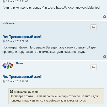
С
29 июн 2015 21:08
о
о
Группа в контакте (с ценами) и фото https://vk.com/powerclubfunipol
б
щ
е
н
и
stoGramm
е
Re: Тренажерный зал!!
С
30 июн 2015 09:37
о
о
Посмотрел фото. Не мешало бы еще пару стоек со штангой для
б
приседа и пару штанг со скамейками для жима на грудь.
щ
е
н
и
Alerov
е
Re: Тренажерный зал!!
С
30 июн 2015 10:52
о
о
б
stoGramm писал(а):
щ
е
Посмотрел фото. Не мешало бы еще пару стоек со штангой для
н
приседа и пару штанг со скамейками для жима на грудь.
и
е