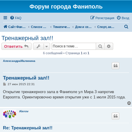
Форум города Фаниполь
FAQ
Регистрация
Вход
П
Сайт Фаниполь OnLine
Список форумов
Тематические разделы
Дом и семья
Спорт, активный отдых, туризм
о
Тренажерный зал!!
и
Поиск
Расширен
Ответить
с
6 сообщений • Страница
1
из
1
к
АлександраМалинина
Тренажерный зал!!
С
27 июн 2015 22:31
о
о
Открытие тренажерного зала в Фаниполе ул Мира 3 напротив
б
Евроопта. Ориентировочно время открытия уже с 1 июля 2015 года.
щ
е
н
и
Alerov
е
Re: Тренажерный зал!!