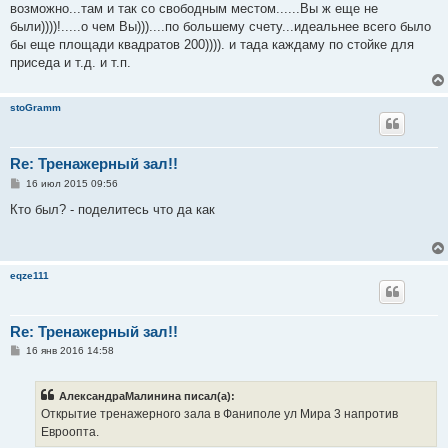
возможно...там и так со свободным местом......Вы ж еще не
были))))!.....о чем Вы)))....по большему счету...идеальнее всего было
бы еще площади квадратов 200)))). и тада каждаму по стойке для
приседа и т.д. и т.п.
stoGramm
Re: Тренажерный зал!!
С
16 июл 2015 09:56
о
о
Кто был? - поделитесь что да как
б
щ
е
н
и
eqze111
е
Re: Тренажерный зал!!
С
16 янв 2016 14:58
о
о
б
АлександраМалинина писал(а):
щ
е
Открытие тренажерного зала в Фаниполе ул Мира 3 напротив
н
Евроопта.
и
е