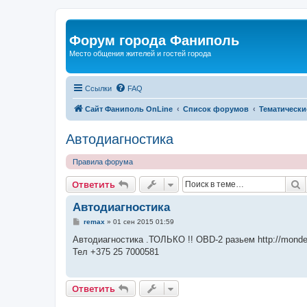
Форум города Фаниполь
Место общения жителей и гостей города
Ссылки
FAQ
Сайт Фаниполь OnLine
Список форумов
Тематически
Автодиагностика
Правила форума
П
Ответить
Автодиагностика
С
remax
»
01 сен 2015 01:59
о
о
Автодиагностика .ТОЛЬКО !! OBD-2 разьем http://mondeo
б
Тел +375 25 7000581
щ
е
н
и
Ответить
е