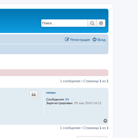
Поиск
Расширенный по
Регистрация
Вход
1 сообщение • Страница
1
из
1
remax
Сообщения:
64
Зарегистрирован:
05 апр 2010 14:21
В
е
1 сообщение • Страница
1
из
1
р
н
у