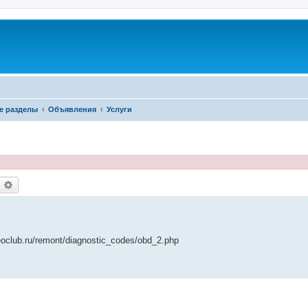
е разделы
Объявления
Услуги
оиск
Расширенный поиск
club.ru/remont/diagnostic_codes/obd_2.php