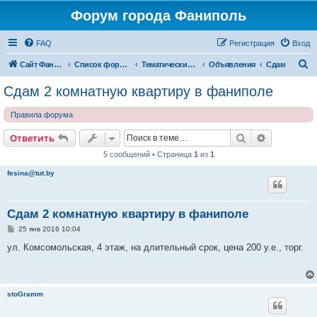
Форум города Фаниполь
FAQ
Регистрация
Вход
П
Сайт Фаниполь OnLine
Список форумов
Тематические разделы
Объявления
Сдам
о
Сдам 2 комнатную квартиру в фаниполе
и
Правила форума
с
к
Поиск
Расширен
Ответить
5 сообщений • Страница
1
из
1
fesina@tut.by
Сдам 2 комнатную квартиру в фаниполе
С
25 янв 2016 10:04
о
о
ул. Комсомольская, 4 этаж, на длительный срок, цена 200 у.е., торг.
б
щ
е
н
и
stoGramm
е