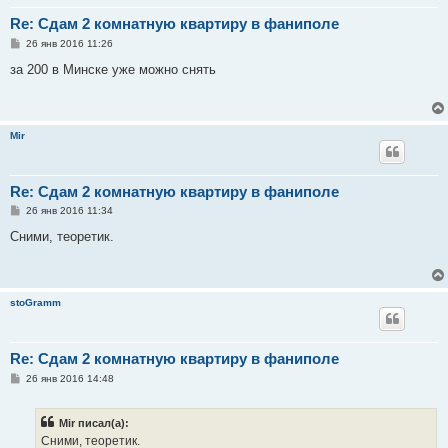
Re: Сдам 2 комнатную квартиру в фаниполе
С
26 янв 2016 11:26
о
о
за 200 в Минске уже можно снять
б
щ
е
н
и
Mir
е
Re: Сдам 2 комнатную квартиру в фаниполе
С
26 янв 2016 11:34
о
о
Сними, теоретик.
б
щ
е
н
и
stoGramm
е
Re: Сдам 2 комнатную квартиру в фаниполе
С
26 янв 2016 14:48
о
о
б
Mir писал(а):
щ
е
Сними, теоретик.