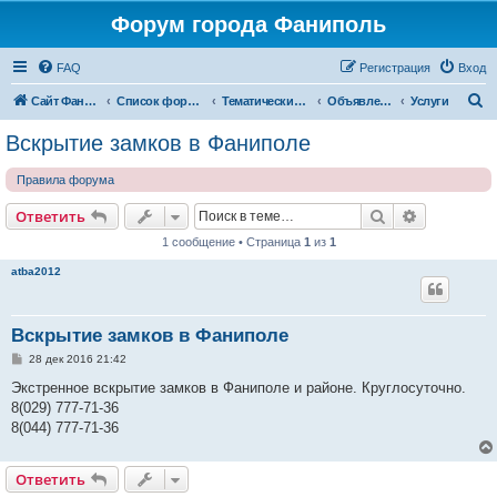
Форум города Фаниполь
FAQ
Регистрация
Вход
П
Сайт Фаниполь OnLine
Список форумов
Тематические разделы
Объявления
Услуги
о
Вскрытие замков в Фаниполе
и
Правила форума
с
к
Поиск
Расширен
Ответить
1 сообщение • Страница
1
из
1
atba2012
Вскрытие замков в Фаниполе
С
28 дек 2016 21:42
о
о
Экстренное вскрытие замков в Фаниполе и районе. Круглосуточно.
б
8(029) 777-71-36
щ
е
8(044) 777-71-36
н
и
е
Ответить