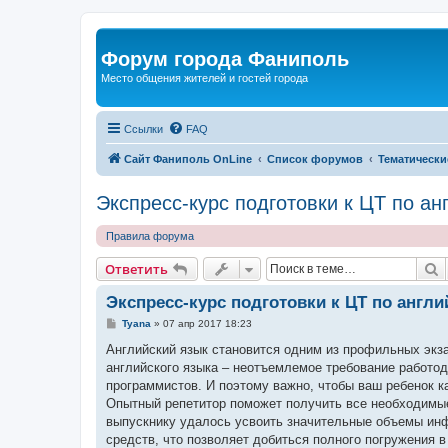
Форум города Фаниполь
Место общения жителей и гостей города
Ссылки
FAQ
Сайт Фаниполь OnLine
Список форумов
Тематически
Экспресс-курс подготовки к ЦТ по ан
Правила форума
П
Ответить
Экспресс-курс подготовки к ЦТ по англ
С
Tyana
»
07 апр 2017 18:23
о
о
Английский язык становится одним из профильных экза
б
английского языка – неотъемлемое требование работо
щ
е
программистов. И поэтому важно, чтобы ваш ребенок к
н
Опытный репетитор поможет получить все необходимые 
и
е
выпускнику удалось усвоить значительные объемы ин
средств, что позволяет добиться полного погружения 