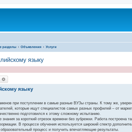
е разделы
Объявления
Услуги
глийскому языку
оиск
Расширенный поиск
ийскому языку
менов при поступлении в самые разные ВУЗы страны. К тому же, увере
дателей, которые ищут специалистов самых разных профилей – от марке
ачественно подготовился к этому сложному испытанию.
знания за короткий отрезок времени без зубрежки. Работа построена та
формации. В процессе обучения используется широкий спектр дополни
в образовательный процесс и получить впечатляющие результаты.