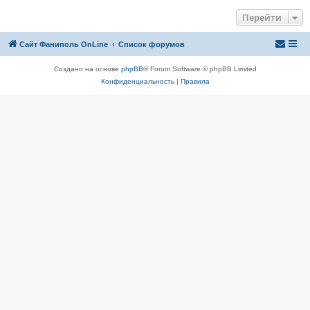
Перейти
Сайт Фаниполь OnLine
Список форумов
Создано на основе
phpBB
® Forum Software © phpBB Limited
Конфиденциальность
|
Правила