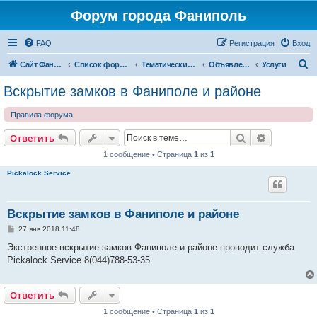
Форум города Фаниполь
FAQ
Регистрация
Вход
П
Сайт Фаниполь OnLine
Список форумов
Тематические разделы
Объявления
Услуги
о
Вскрытие замков в Фаниполе и районе
и
Правила форума
с
к
Поиск
Расширен
Ответить
1 сообщение • Страница
1
из
1
Pickalock Service
Вскрытие замков в Фаниполе и районе
С
27 янв 2018 11:48
о
о
Экстренное вскрытие замков Фаниполе и районе проводит служба
б
Pickalock Service 8(044)788-53-35
щ
е
н
и
Ответить
е
1 сообщение • Страница
1
из
1