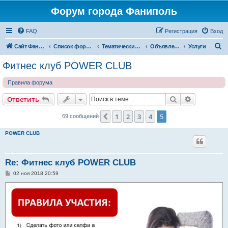
Форум города Фаниполь
FAQ
Регистрация
Вход
П
Сайт Фаниполь OnLine
Список форумов
Тематические разделы
Объявления
Услуги
о
Фитнес клуб POWER CLUB
и
Правила форума
с
к
Поиск
Расширен
Ответить
1
2
3
4
5
Пред.
69 сообщений
POWER CLUB
Re: Фитнес клуб POWER CLUB
С
02 ноя 2018 20:59
о
о
б
щ
е
н
и
е