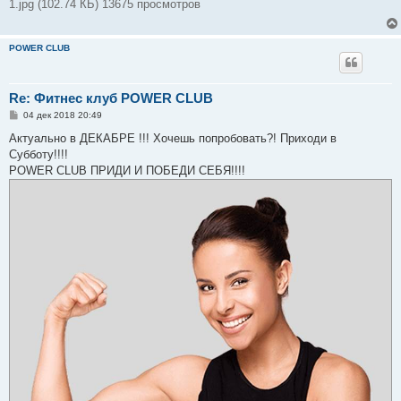
1.jpg (102.74 КБ) 13675 просмотров
POWER CLUB
Re: Фитнес клуб POWER CLUB
С
04 дек 2018 20:49
о
о
Актуально в ДЕКАБРЕ !!! Хочешь попробовать?! Приходи в
б
Субботу!!!!
щ
е
POWER CLUB ПРИДИ И ПОБЕДИ СЕБЯ!!!!
н
и
е