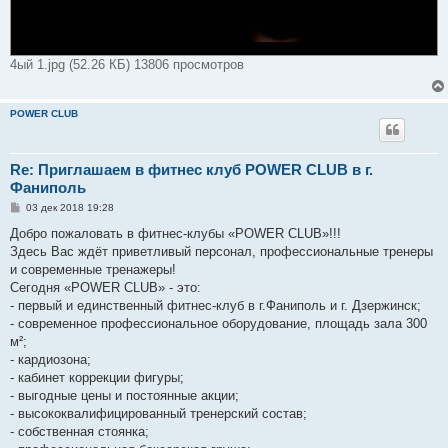
4ый 1.jpg (52.26 КБ) 13806 просмотров
POWER CLUB
Re: Приглашаем в фитнес клуб POWER CLUB в г.
Фаниполь
С
03 дек 2018 19:28
о
о
Добро пожаловать в фитнес-клубы «POWER CLUB»!!!
б
Здесь Вас ждёт приветливый персонал, профессиональные тренеры
щ
е
и современные тренажеры!
н
Сегодня «POWER CLUB» - это:
и
е
- первый и единственный фитнес-клуб в г.Фаниполь и г. Дзержинск;
- современное профессиональное оборудование, площадь зала 300
м²;
- кардиозона;
- кабинет коррекции фигуры;
- выгодные цены и постоянные акции;
- высококвалифицированный тренерский состав;
- собственная стоянка;