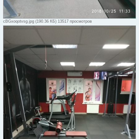
cBGxoqotvsg.jpg (190.36 КБ) 13517 просмотров