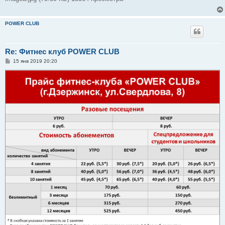
POWER CLUB
Re: Фитнес клуб POWER CLUB
С
15 янв 2019 20:20
о
о
б
щ
е
н
и
е