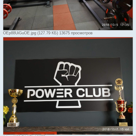
OEp88UiGuOE.jpg (127.79 КБ) 13675 просмотров