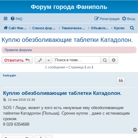
Форум города Фаниполь
FAQ
Регистрация
Вход
П
Сайт Фаниполь OnLine
Список форумов
Тематические разделы
Объявления
Куплю
о
Куплю обезболивающие таблетки Катадолон.
и
Правила форума
с
к
Поиск
Расширен
Ответить
1 сообщение • Страница
1
из
1
katsygin
Куплю обезболивающие таблетки Катадолон.
С
13 янв 2019 22:36
о
о
SOS ! Люди, может у кого есть ненужные ему обезболивающие
б
таблетки Катадолон (Польша). Срочно куплю , даже с истекающим
щ
е
сроком.
н
8 029 6354688
и
е