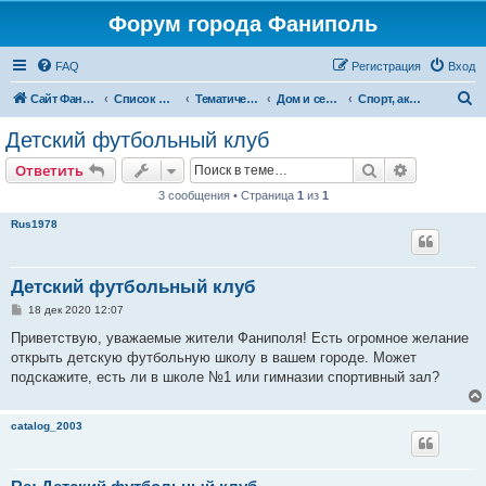
Форум города Фаниполь
FAQ
Регистрация
Вход
П
Сайт Фаниполь OnLine
Список форумов
Тематические разделы
Дом и семья
Спорт, активный отдых, туризм
о
Детский футбольный клуб
и
Поиск
Расширен
Ответить
с
3 сообщения • Страница
1
из
1
к
Rus1978
Детский футбольный клуб
С
18 дек 2020 12:07
о
о
Приветствую, уважаемые жители Фаниполя! Есть огромное желание
б
открыть детскую футбольную школу в вашем городе. Может
щ
е
подскажите, есть ли в школе №1 или гимназии спортивный зал?
н
и
е
catalog_2003