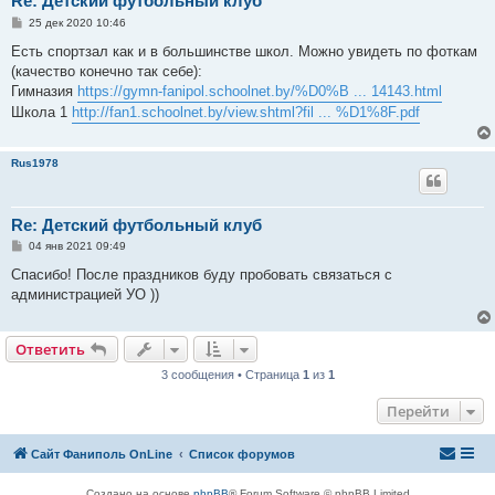
Re: Детский футбольный клуб
С
25 дек 2020 10:46
о
о
Есть спортзал как и в большинстве школ. Можно увидеть по фоткам
б
(качество конечно так себе):
щ
е
Гимназия
https://gymn-fanipol.schoolnet.by/%D0%B ... 14143.html
н
Школа 1
http://fan1.schoolnet.by/view.shtml?fil ... %D1%8F.pdf
и
е
Rus1978
Re: Детский футбольный клуб
С
04 янв 2021 09:49
о
о
Спасибо! После праздников буду пробовать связаться с
б
администрацией УО ))
щ
е
н
и
Ответить
е
3 сообщения • Страница
1
из
1
Перейти
Сайт Фаниполь OnLine
Список форумов
Создано на основе
phpBB
® Forum Software © phpBB Limited