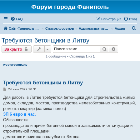
Форум города Фаниполь
FAQ
Регистрация
Вход
П
Сайт Фаниполь OnLine
Список форумов
Административные форумы
Архив
о
Требуются бетонщики в Литву
и
Поиск
Расширенн
Закрыто
с
1 сообщение • Страница
1
из
1
к
westercompany
Требуются бетонщики в Литву
С
24 июл 2022 20:31
о
о
Для работы в Литве требуются бетонщики для строительства жилых
б
домов, складов, мостов, производства железобетонных конструкций,
щ
е
ремонта квартир (заливка полов).
н
ЗП 6 евро в час.
и
е
Обязанности:
производство и приём бетонной смеси в зависимости от ситуации и
строительной площадки;
демонтаж и очистка опалубки от бетона;