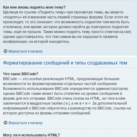
Как мне вновь поднять мою тему?
Щёлкнув по ссылке «Поднять тему» при просмотре темы, вы можете
«поднять» её в верхнюю часть первой страницы форума. Если этого не
происходит, то это означает, что возможность поднятия тем могла быть
отключена, или время, которое должно пройти до повторного поднятия
темы, ещё не прошло. Также можно поднять тему, просто ответив на неё,
однако удостоверьтесь, что тем самым вы не нарушаете правила
конференции, на которой находитесь.
Вернуться к началу
Форматирование сообщений и типы создаваемых тем
Что такое BBCode?
BBCode — это особая реализация HTML, предлагающая большие
возможности по форматированию отдельных частей сообщения.
Возможность использования BBCode определяется администратором,
однако BBCode также может быть отключён на уровне сообщения в
форме для его отправки. BBCode очень похож на HTML, но теги в нём
заключаются в квадратные скобки [ и ], а не в < и >. За дополнительной
информацией о BBCode обратитесь к руководству по BBCode, ссылка на
которое доступна из формы отправки сообщений.
Вернуться к началу
Могу ли я использовать HTML?