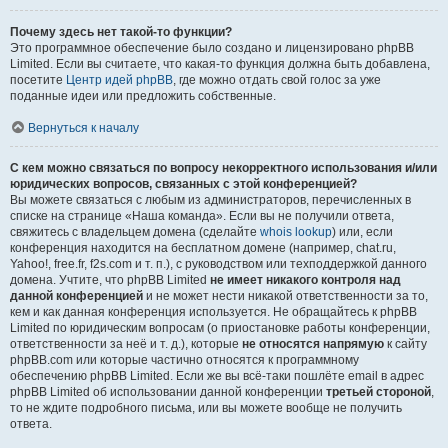
Почему здесь нет такой-то функции?
Это программное обеспечение было создано и лицензировано phpBB
Limited. Если вы считаете, что какая-то функция должна быть добавлена,
посетите
Центр идей phpBB
, где можно отдать свой голос за уже
поданные идеи или предложить собственные.
Вернуться к началу
С кем можно связаться по вопросу некорректного использования и/или
юридических вопросов, связанных с этой конференцией?
Вы можете связаться с любым из администраторов, перечисленных в
списке на странице «Наша команда». Если вы не получили ответа,
свяжитесь с владельцем домена (сделайте
whois lookup
) или, если
конференция находится на бесплатном домене (например, chat.ru,
Yahoo!, free.fr, f2s.com и т. п.), с руководством или техподдержкой данного
домена. Учтите, что phpBB Limited
не имеет никакого контроля над
данной конференцией
и не может нести никакой ответственности за то,
кем и как данная конференция используется. Не обращайтесь к phpBB
Limited по юридическим вопросам (о приостановке работы конференции,
ответственности за неё и т. д.), которые
не относятся напрямую
к сайту
phpBB.com или которые частично относятся к программному
обеспечению phpBB Limited. Если же вы всё-таки пошлёте email в адрес
phpBB Limited об использовании данной конференции
третьей стороной
,
то не ждите подробного письма, или вы можете вообще не получить
ответа.