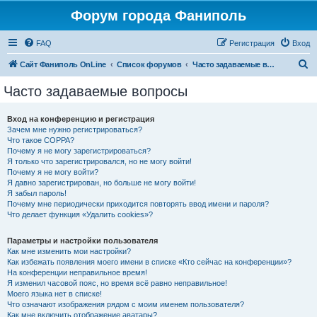
Форум города Фаниполь
FAQ
Регистрация
Вход
П
Сайт Фаниполь OnLine
Список форумов
Часто задаваемые вопросы
о
Часто задаваемые вопросы
и
с
Вход на конференцию и регистрация
Зачем мне нужно регистрироваться?
к
Что такое COPPA?
Почему я не могу зарегистрироваться?
Я только что зарегистрировался, но не могу войти!
Почему я не могу войти?
Я давно зарегистрирован, но больше не могу войти!
Я забыл пароль!
Почему мне периодически приходится повторять ввод имени и пароля?
Что делает функция «Удалить cookies»?
Параметры и настройки пользователя
Как мне изменить мои настройки?
Как избежать появления моего имени в списке «Кто сейчас на конференции»?
На конференции неправильное время!
Я изменил часовой пояс, но время всё равно неправильное!
Моего языка нет в списке!
Что означают изображения рядом с моим именем пользователя?
Как мне включить отображение аватары?