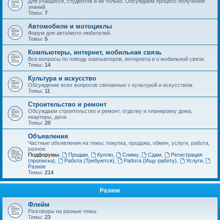
Для учащихся, студентов и не только. Обсуждаем процесс получения
знаний.
Темы:
7
Автомобили и мотоциклы
Форум для авто/мото любителей.
Темы:
5
Компьютеры, интернет, мобильная связь
Все вопросы по поводу компьютеров, интернета и о мобильной связи.
Темы:
14
Культура и искусство
Обсуждение всех вопросов связанные с культурой и искусством.
Темы:
11
Строительство и ремонт
Обсуждаем строительство и ремонт, отделку и планировку дома,
квартиры, дачи.
Темы:
20
Объявления
Частные объявления на темы: покупка, продажа, обмен, услуги, работа,
разное.
Подфорумы:
Продам
,
Куплю
,
Сниму
,
Сдам
,
Регистрация
(прописка)
,
Работа (Требуются)
,
Работа (Ищу работу)
,
Услуги
,
Разное
Темы:
214
Разное
Флейм
Разговоры на разные темы.
Темы:
23