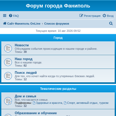
Форум города Фаниполь
FAQ
Регистрация
Вход
П
Сайт Фаниполь OnLine
Список форумов
о
Текущее время: 10 авг 2026 09:52
и
Город
с
Новости
к
Обсуждаем события происходящие в нашем городе и районе.
Темы:
38
Наш город
Все о нашем городе.
Темы:
82
Поиск людей
Для тех, кто хочет найти когда-то утерянных близких людей.
Темы:
12
Тематические разделы
Дом и семья
Всё, что касается семьи.
Подфорумы:
Здоровье и красота
,
Спорт, активный отдых, туризм
Темы:
32
Образование и обучение