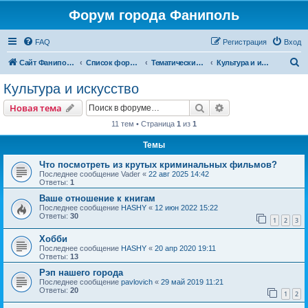
Форум города Фаниполь
FAQ
Регистрация
Вход
П
Сайт Фаниполь OnLine
Список форумов
Тематические разделы
Культура и искусство
о
Культура и искусство
и
Поиск
Расширенный пои
Новая тема
с
11 тем • Страница
1
из
1
к
Темы
Что посмотреть из крутых криминальных фильмов?
Последнее сообщение
Vader
«
22 авг 2025 14:42
Ответы:
1
Ваше отношение к книгам
Последнее сообщение
HASHY
«
12 июн 2022 15:22
Ответы:
30
1
2
3
Хобби
Последнее сообщение
HASHY
«
20 апр 2020 19:11
Ответы:
13
Рэп нашего города
Последнее сообщение
pavlovich
«
29 май 2019 11:21
Ответы:
20
1
2