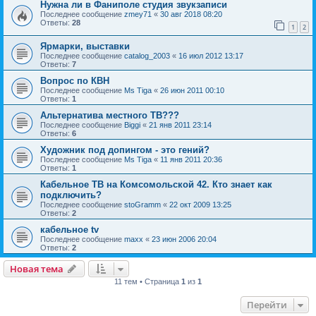
Нужна ли в Фаниполе студия звукзаписи
Последнее сообщение
zmey71
«
30 авг 2018 08:20
Ответы:
28
1
2
Ярмарки, выставки
Последнее сообщение
catalog_2003
«
16 июл 2012 13:17
Ответы:
7
Вопрос по КВН
Последнее сообщение
Ms Tiga
«
26 июн 2011 00:10
Ответы:
1
Альтернатива местного ТВ???
Последнее сообщение
Biggi
«
21 янв 2011 23:14
Ответы:
6
Художник под допингом - это гений?
Последнее сообщение
Ms Tiga
«
11 янв 2011 20:36
Ответы:
1
Кабельное ТВ на Комсомольской 42. Кто знает как
подключить?
Последнее сообщение
stoGramm
«
22 окт 2009 13:25
Ответы:
2
кабельное tv
Последнее сообщение
maxx
«
23 июн 2006 20:04
Ответы:
2
Новая тема
11 тем • Страница
1
из
1
Перейти