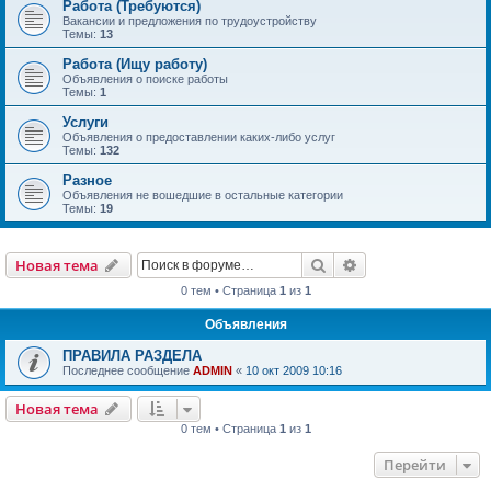
Работа (Требуются)
Вакансии и предложения по трудоустройству
Темы:
13
Работа (Ищу работу)
Объявления о поиске работы
Темы:
1
Услуги
Объявления о предоставлении каких-либо услуг
Темы:
132
Разное
Объявления не вошедшие в остальные категории
Темы:
19
Поиск
Расширенный пои
Новая тема
0 тем • Страница
1
из
1
Объявления
ПРАВИЛА РАЗДЕЛА
Последнее сообщение
ADMIN
«
10 окт 2009 10:16
Новая тема
0 тем • Страница
1
из
1
Перейти