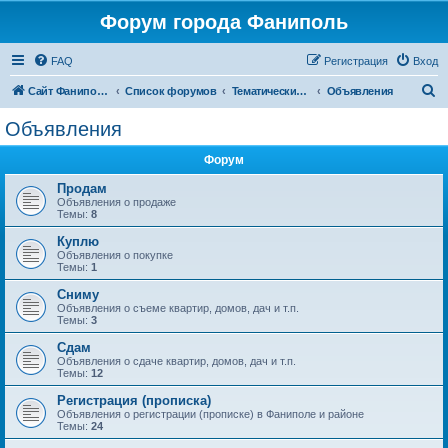
Форум города Фаниполь
FAQ
Регистрация
Вход
П
Сайт Фаниполь OnLine
Список форумов
Тематические разделы
Объявления
о
Объявления
и
Форум
с
к
Продам
Объявления о продаже
Темы:
8
Куплю
Объявления о покупке
Темы:
1
Сниму
Объявления о съеме квартир, домов, дач и т.п.
Темы:
3
Сдам
Объявления о сдаче квартир, домов, дач и т.п.
Темы:
12
Регистрация (прописка)
Объявления о регистрации (прописке) в Фаниполе и районе
Темы:
24