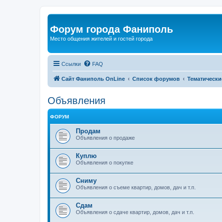
Форум города Фаниполь
Место общения жителей и гостей города
Ссылки
FAQ
Сайт Фаниполь OnLine
Список форумов
Тематически
Объявления
ФОРУМ
Продам
Объявления о продаже
Куплю
Объявления о покупке
Сниму
Объявления о съеме квартир, домов, дач и т.п.
Сдам
Объявления о сдаче квартир, домов, дач и т.п.