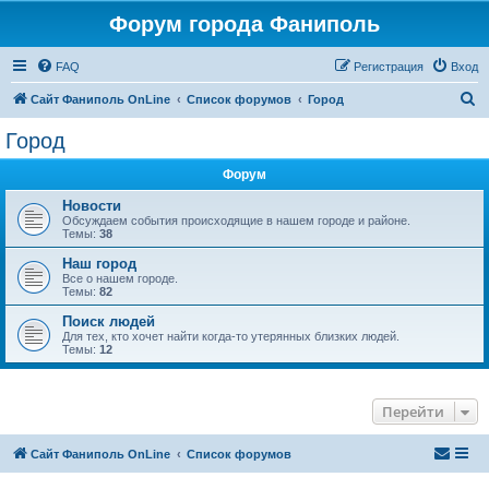
Форум города Фаниполь
FAQ
Регистрация
Вход
П
Сайт Фаниполь OnLine
Список форумов
Город
о
Город
и
Форум
с
к
Новости
Обсуждаем события происходящие в нашем городе и районе.
Темы:
38
Наш город
Все о нашем городе.
Темы:
82
Поиск людей
Для тех, кто хочет найти когда-то утерянных близких людей.
Темы:
12
Перейти
Сайт Фаниполь OnLine
Список форумов