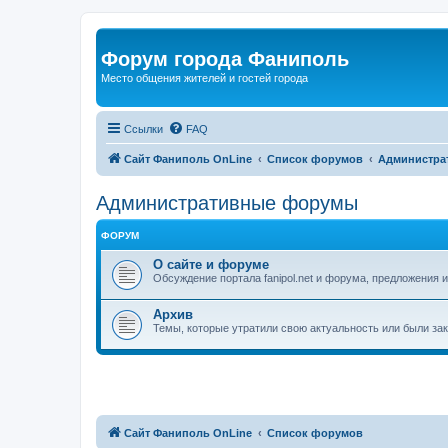
Форум города Фаниполь
Место общения жителей и гостей города
Ссылки
FAQ
Сайт Фаниполь OnLine
Список форумов
Администра
Административные форумы
ФОРУМ
О сайте и форуме
Обсуждение портала fanipol.net и форума, предложения 
Архив
Темы, которые утратили свою актуальность или были за
Сайт Фаниполь OnLine
Список форумов