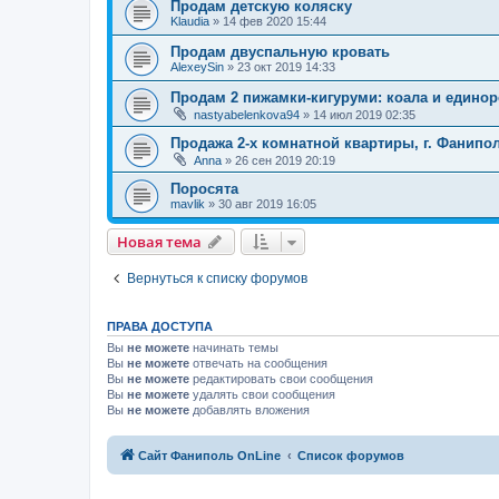
Продам детскую коляску
Klaudia
»
14 фев 2020 15:44
Продам двуспальную кровать
AlexeySin
»
23 окт 2019 14:33
Продам 2 пижамки-кигуруми: коала и едино
nastyabelenkova94
»
14 июл 2019 02:35
Продажа 2-х комнатной квартиры, г. Фанипо
Anna
»
26 сен 2019 20:19
Поросята
mavlik
»
30 авг 2019 16:05
Новая тема
Вернуться к списку форумов
ПРАВА ДОСТУПА
Вы
не можете
начинать темы
Вы
не можете
отвечать на сообщения
Вы
не можете
редактировать свои сообщения
Вы
не можете
удалять свои сообщения
Вы
не можете
добавлять вложения
Сайт Фаниполь OnLine
Список форумов