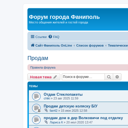
Форум города Фаниполь
Место общения жителей и гостей города
Ссылки
FAQ
Сайт Фаниполь OnLine
Список форумов
Тематически
Продам
Правила форума
Поиск
Рас
Новая тема
ТЕМЫ
Отдам Стеклопакеты
chiki
»
23 авг 2025 11:59
Продам детскую коляску Б/У
fan42
»
15 июн 2025 12:58
продам дом в дер Волковичи под отделку
Лариса К
»
20 июл 2020 13:47