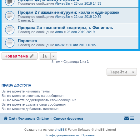
Последнее сообщение
AlexeySin
«
23 окт 2019 14:33
Продам 2 пижамки-кигуруми: коала и единорожек
Последнее сообщение
AlexeySin
«
22 окт 2019 10:39
Ответы:
1
Продажа 2-х комнатной квартиры, г. Фаниполь
Последнее сообщение
Anna
«
26 сен 2019 20:19
Поросята
Последнее сообщение
mavlik
«
30 авг 2019 16:05
Новая тема
8 тем • Страница
1
из
1
Перейти
ПРАВА ДОСТУПА
Вы
не можете
начинать темы
Вы
не можете
отвечать на сообщения
Вы
не можете
редактировать свои сообщения
Вы
не можете
удалять свои сообщения
Вы
не можете
добавлять вложения
Сайт Фаниполь OnLine
Список форумов
Создано на основе
phpBB
® Forum Software © phpBB Limited
Конфиденциальность
|
Правила