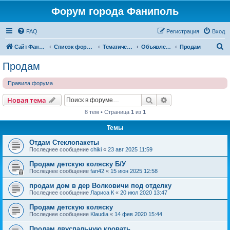
Форум города Фаниполь
FAQ
Регистрация
Вход
П
Сайт Фаниполь OnLine
Список форумов
Тематические разделы
Объявления
Продам
о
Продам
и
Правила форума
с
к
Поиск
Расширенный пои
Новая тема
8 тем • Страница
1
из
1
Темы
Отдам Стеклопакеты
Последнее сообщение
chiki
«
23 авг 2025 11:59
Продам детскую коляску Б/У
Последнее сообщение
fan42
«
15 июн 2025 12:58
продам дом в дер Волковичи под отделку
Последнее сообщение
Лариса К
«
20 июл 2020 13:47
Продам детскую коляску
Последнее сообщение
Klaudia
«
14 фев 2020 15:44
Продам двуспальную кровать