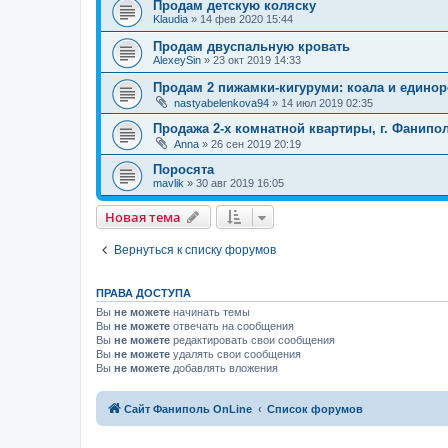
Продам детскую коляску
Klaudia
»
14 фев 2020 15:44
Продам двуспальную кровать
AlexeySin
»
23 окт 2019 14:33
Продам 2 пижамки-кигуруми: коала и едино
nastyabelenkova94
»
14 июл 2019 02:35
Продажа 2-х комнатной квартиры, г. Фанипо
Anna
»
26 сен 2019 20:19
Поросята
mavlik
»
30 авг 2019 16:05
Новая тема
Вернуться к списку форумов
ПРАВА ДОСТУПА
Вы
не можете
начинать темы
Вы
не можете
отвечать на сообщения
Вы
не можете
редактировать свои сообщения
Вы
не можете
удалять свои сообщения
Вы
не можете
добавлять вложения
Сайт Фаниполь OnLine
Список форумов