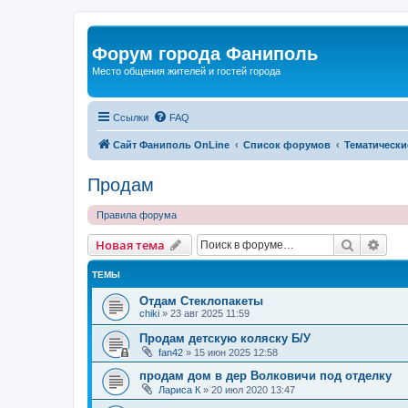
Форум города Фаниполь
Место общения жителей и гостей города
Ссылки
FAQ
Сайт Фаниполь OnLine
Список форумов
Тематически
Продам
Правила форума
Поиск
Рас
Новая тема
ТЕМЫ
Отдам Стеклопакеты
chiki
»
23 авг 2025 11:59
Продам детскую коляску Б/У
fan42
»
15 июн 2025 12:58
продам дом в дер Волковичи под отделку
Лариса К
»
20 июл 2020 13:47