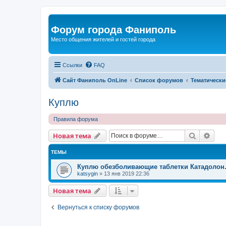
Форум города Фаниполь
Место общения жителей и гостей города
Ссылки
FAQ
Сайт Фаниполь OnLine
Список форумов
Тематически
Куплю
Правила форума
Поиск
Рас
Новая тема
ТЕМЫ
Куплю обезболивающие таблетки Катадолон
katsygin
»
13 янв 2019 22:36
Новая тема
Вернуться к списку форумов