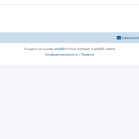
ы
Связаться
Создано на основе
phpBB
® Forum Software © phpBB Limited
Конфиденциальность
|
Правила