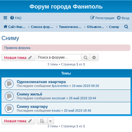
Форум города Фаниполь
FAQ
Регистрация
Вход
П
Сайт Фаниполь OnLine
Список форумов
Тематические разделы
Объявления
Сниму
о
Сниму
и
Правила форума
с
к
Поиск
Расширенный пои
Новая тема
3 темы • Страница
1
из
1
Темы
Однокомнатная квартира
Последнее сообщение
ilya.kremko
«
19 июн 2019 09:26
Сниму жильё
Последнее сообщение
excorsair
«
26 май 2019 19:44
Сниму квартиру
Последнее сообщение
ksutsi
«
20 май 2019 18:46
Новая тема
3 темы • Страница
1
из
1