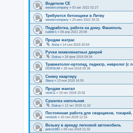
Водители СЕ
westercompany
»
03 авг 2022 02:27
Требуются бетонщики в Литву
westercompany
»
24 июл 2022 20:31
Подработка, работа на дому. Фаниполь
rudder1
»
09 апр 2021 20:08
Продам матрас
Anna
»
14 сен 2019 20:04
Ручки межкомнатных дверей
Dukuu
»
28 фев 2019 09:34
Травматолог-ортопед, педиатр, невролог (с 
DORSUM
»
28 ноя 2018 20:36
Сниму квартиру
Slava
»
13 ноя 2018 16:55
Продам мангал
victir11
»
19 окт 2018 15:02
Сушилка напольная
Dukuu
»
12 окт 2018 11:10
Постоянная работа для сварщиков, токарей,
remeslo
»
10 сен 2018 12:16
Возьму в аренду легковой автомобиль
petro1981
»
09 сен 2018 21:32