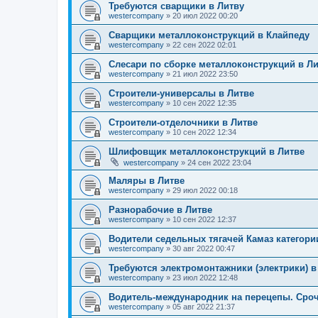
Требуются сварщики в Литву
westercompany
»
20 июл 2022 00:20
Сварщики металлоконструкций в Клайпеду
westercompany
»
22 сен 2022 02:01
Слесари по сборке металлоконструкций в Л
westercompany
»
21 июл 2022 23:50
Строители-универсалы в Литве
westercompany
»
10 сен 2022 12:35
Строители-отделочники в Литве
westercompany
»
10 сен 2022 12:34
Шлифовщик металлоконструкций в Литве
westercompany
»
24 сен 2022 23:04
Маляры в Литве
westercompany
»
29 июл 2022 00:18
Разнорабочие в Литве
westercompany
»
10 сен 2022 12:37
Водители седельных тягачей Камаз категори
westercompany
»
30 авг 2022 00:47
Требуются электромонтажники (электрики) в
westercompany
»
23 июл 2022 12:48
Водитель-международник на перецепы. Сроч
westercompany
»
05 авг 2022 21:37