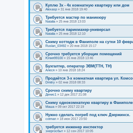
Куплю 3х - 4х комнатную квартиру или дом
Alexasp
»
31 янв 2018 19:40
Требуется мастер по маникюру
Natalia
»
25 янв 2018 13:03
Требуется парикмахер-универсал
Natalia
»
25 янв 2018 12:10
Сниму коттедж в Фаниполе на сутки 10 февр
Ruslan_03492
»
20 янв 2018 15:17
Срочно требуется уборщик помещений
Юлия99100
»
15 янв 2018 13:46
Бухгалтер, оператор ЭВМ(ТТН, ТН)
Алеся
»
10 янв 2018 18:24
Продаётся 3-х комнатная квартира ул. Комс
Dmitry
»
02 янв 2018 08:33
Срочно сниму квартиру
Денис1
»
12 дек 2017 21:08
Сниму однокомнатную квартиру в Фаниполе
Маша
»
09 окт 2017 22:19
Нужно сделать погреб под ключ Дзержинск.
cotman
»
18 июн 2017 23:50
требуется инженер инспектор
энергосбыт
»
12 сен 2017 10:05