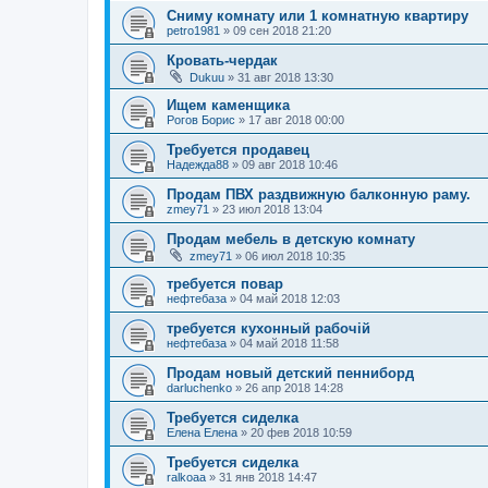
Сниму комнату или 1 комнатную квартиру
petro1981
»
09 сен 2018 21:20
Кровать-чердак
Dukuu
»
31 авг 2018 13:30
Ищем каменщика
Рогов Борис
»
17 авг 2018 00:00
Требуется продавец
Надежда88
»
09 авг 2018 10:46
Продам ПВХ раздвижную балконную раму.
zmey71
»
23 июл 2018 13:04
Продам мебель в детскую комнату
zmey71
»
06 июл 2018 10:35
требуется повар
нефтебаза
»
04 май 2018 12:03
требуется кухонный рабочій
нефтебаза
»
04 май 2018 11:58
Продам новый детский пенниборд
darluchenko
»
26 апр 2018 14:28
Требуется сиделка
Елена Елена
»
20 фев 2018 10:59
Требуется сиделка
ralkoaa
»
31 янв 2018 14:47