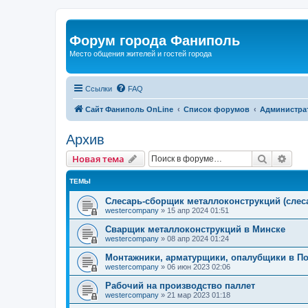
Форум города Фаниполь
Место общения жителей и гостей города
Ссылки
FAQ
Сайт Фаниполь OnLine
Список форумов
Администра
Архив
Поиск
Рас
Новая тема
ТЕМЫ
Слесарь-сборщик металлоконструкций (слес
westercompany
»
15 апр 2024 01:51
Сварщик металлоконструкций в Минске
westercompany
»
08 апр 2024 01:24
Монтажники, арматурщики, опалубщики в П
westercompany
»
06 июн 2023 02:06
Рабочий на производство паллет
westercompany
»
21 мар 2023 01:18