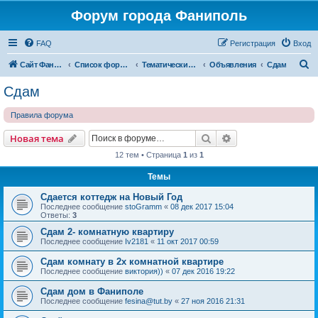
Форум города Фаниполь
FAQ
Регистрация
Вход
П
Сайт Фаниполь OnLine
Список форумов
Тематические разделы
Объявления
Сдам
о
Сдам
и
Правила форума
с
к
Поиск
Расширенный пои
Новая тема
12 тем • Страница
1
из
1
Темы
Сдается коттедж на Новый Год
Последнее сообщение
stoGramm
«
08 дек 2017 15:04
Ответы:
3
Сдам 2- комнатную квартиру
Последнее сообщение
Iv2181
«
11 окт 2017 00:59
Сдам комнату в 2х комнатной квартире
Последнее сообщение
виктория))
«
07 дек 2016 19:22
Сдам дом в Фаниполе
Последнее сообщение
fesina@tut.by
«
27 ноя 2016 21:31