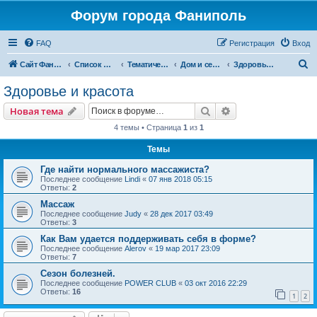
Форум города Фаниполь
FAQ
Регистрация
Вход
П
Сайт Фаниполь OnLine
Список форумов
Тематические разделы
Дом и семья
Здоровье и красота
о
Здоровье и красота
и
Поиск
Расширенный пои
Новая тема
с
4 темы • Страница
1
из
1
к
Темы
Где найти нормального массажиста?
Последнее сообщение
Lindi
«
07 янв 2018 05:15
Ответы:
2
Массаж
Последнее сообщение
Judy
«
28 дек 2017 03:49
Ответы:
3
Как Вам удается поддерживать себя в форме?
Последнее сообщение
Alerov
«
19 мар 2017 23:09
Ответы:
7
Сезон болезней.
Последнее сообщение
POWER CLUB
«
03 окт 2016 22:29
Ответы:
16
1
2