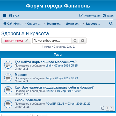
Форум города Фаниполь
FAQ
Регистрация
Вход
П
Сайт Фаниполь OnLine
Список форумов
Тематические разделы
Дом и семья
Здоровье и красота
о
Здоровье и красота
и
Поиск
Расширенный пои
Новая тема
с
4 темы • Страница
1
из
1
к
Темы
Где найти нормального массажиста?
Последнее сообщение
Lindi
«
07 янв 2018 05:15
Ответы:
2
Массаж
Последнее сообщение
Judy
«
28 дек 2017 03:49
Ответы:
3
Как Вам удается поддерживать себя в форме?
Последнее сообщение
Alerov
«
19 мар 2017 23:09
Ответы:
7
Сезон болезней.
Последнее сообщение
POWER CLUB
«
03 окт 2016 22:29
Ответы:
16
1
2